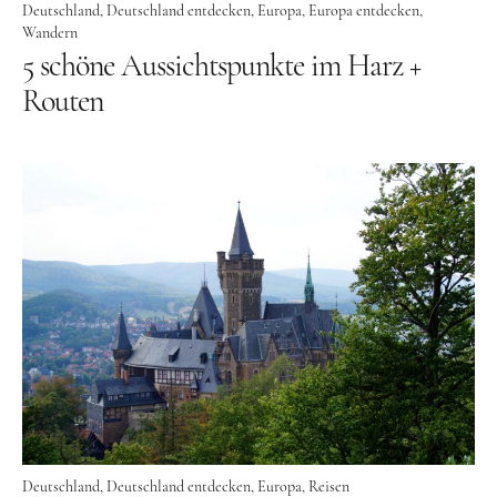
Lettland
Deutschland
Deutschland entdecken
Europa
Europa entdecken
Wandern
Nordeuropa
5 schöne Aussichtspunkte im Harz +
Dänemark
Routen
Finnland
Norwegen
Schweden
Osteuropa
Bosnien und Herzegowina
Kroatien
Moldau
Polen
Rumänien
Deutschland
Deutschland entdecken
Europa
Reisen
Slowakei