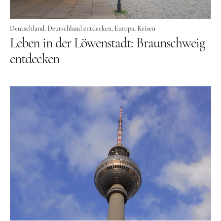
Food
Deutschland
Deutschland entdecken
Europa
Reisen
Leben in der Löwenstadt: Braunschweig
Kolumne
entdecken
Instagram
Flipboard
Pinterest
MOIN, MOIN!
Ich bin Anna, in Norddeutschland aufgewachsen