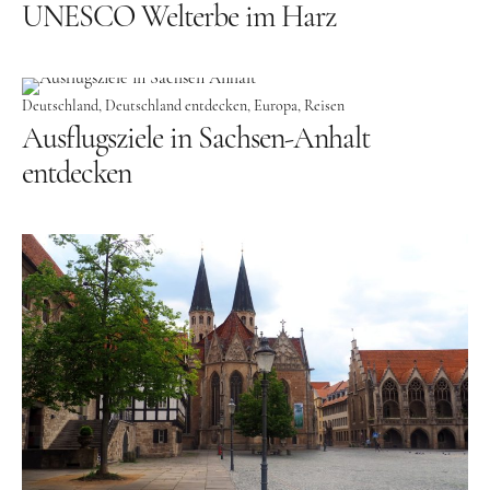
UNESCO Welterbe im Harz
Großbritannien
Gibraltar
Nordirland
Deutschland
Deutschland entdecken
Europa
Reisen
Ausflugsziele in Sachsen-Anhalt
Irland
entdecken
Luxemburg
Niederlande
Österreich
Schweiz
Naher Osten
Oman
Ozeanien
Australien