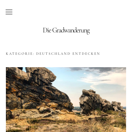
Blog
Die Gradwanderung
Wandern
KATEGORIE:
DEUTSCHLAND ENTDECKEN
Roadtrips
Reisen
Afrika
Namibia
Seychellen
Amerika