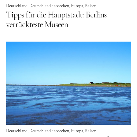
und leidenschaftliche Bloggerin, und schreibe auf
Deutschland
Deutschland entdecken
Europa
Reisen
Tipps für die Hauptstadt: Berlins
diesem meinem Blog über das Wandern, das Reisen
und Food. Wenn du dich für diese Themen
verrückteste Museen
interessierst, dann bist du hier genau richtig.
Herzlich willkommen!
Impressum
|
Datenschutz
Deutschland
Deutschland entdecken
Europa
Reisen