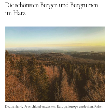
Die schönsten Burgen und Burgruinen
Tschechien
im Harz
Ungarn
Südeuropa
Griechenland
Italien
Malta
Spanien
Zypern
Westeuropa
Belgien
Deutschland
Deutschland
Deutschland entdecken
Europa
Europa entdecken
Reisen
Frankreich