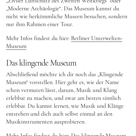
„Ziviler Luftschutz des Zweiten Weltkriegs“ oder
„Moderne Archäologie“. Das Museum kannst du
nicht wie herkömmliche Museen besuchen, sondern
nur ihm Rahmen einer Tour.
Mehr Infos findest du hier:
Berliner Unterwelten-
Museum
Das klingende Museum
Abschließend möchte ich dir noch das „Klingende
Museum“ vorstellen. Hier geht es, wie der Name
schon vermuten lässt, darum, Musik und Klang
erlebbar zu machen, und zwar am besten sinnlich
erlebbar. Du kannst lernen, wie Musik und Klänge
entstehen und dich auch selbst einmal an den
Musikinstrumenten ausprobieren.
Mehr Infos findest du hier:
Das klingende Museum