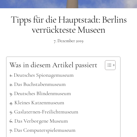
Kanada
USA
Tipps für die Hauptstadt: Berlins
Westküste
verrückteste Museen
Ostküste
7. Dezember 2019
Hawaii
Asien
Was in diesem Artikel passiert
China
Deutsches Spionagemuseum
Japan
Das Buchstabenmuseum
Südkorea
Deutsches Blindenmuseum
Kleines Katzenmuseum
Taiwan
Gaslaternen-Freilichtmuseum
Europa
Das Verborgene Museum
Baltikum
Das Computerspielemuseum