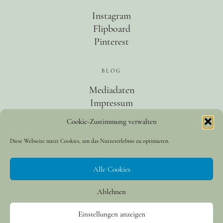
Instagram
Flipboard
Pinterest
BLOG
Mediadaten
Impressum
Datenschutz
Cookie-Zustimmung verwalten
Diese Webseite nutzt Cookies, um das Nutzererlebnis zu optimieren.
KATEGORIEN
Wandern
Alle Cookies
Food
Kolumne
Ablehnen
Einstellungen anzeigen
© 2015-2026 Die Gradwanderung | Mit ❤ in Norddeutschland geschrieben