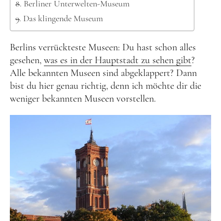
Lettland
Berliner Unterwelten-Museum
Das klingende Museum
Nordeuropa
Dänemark
Berlins verrückteste Museen: Du hast schon alles
Finnland
gesehen,
was es in der Hauptstadt zu sehen gibt
?
Alle bekannten Museen sind abgeklappert? Dann
Norwegen
bist du hier genau richtig, denn ich möchte dir die
Schweden
weniger bekannten Museen vorstellen.
Osteuropa
Bosnien und Herzegowina
Kroatien
Moldau
Polen
Rumänien
Slowakei