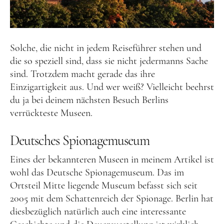
Tschechien
Ungarn
Solche, die nicht in jedem Reiseführer stehen und
Südeuropa
die so speziell sind, dass sie nicht jedermanns Sache
Griechenland
sind. Trotzdem macht gerade das ihre
Einzigartigkeit aus. Und wer weiß? Vielleicht beehrst
Italien
du ja bei deinem nächsten Besuch Berlins
Malta
verrückteste Museen.
Spanien
Deutsches Spionagemuseum
Zypern
Eines der bekannteren Museen in meinem Artikel ist
Westeuropa
wohl das Deutsche Spionagemuseum. Das im
Belgien
Ortsteil Mitte liegende Museum befasst sich seit
2005 mit dem Schattenreich der Spionage. Berlin hat
Deutschland
diesbezüglich natürlich auch eine interessante
Frankreich