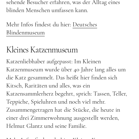
sehende Besucher erfahren, was der Alltag eines
und leidenschaftliche Bloggerin, und schreibe auf
blinden Menschen umfassen kann.
diesem meinem Blog über das Wandern, das Reisen
und Food. Wenn du dich für diese Themen
Mehr Infos findest du hier:
Deutsches
interessierst, dann bist du hier genau richtig.
Blindenmuseum
Herzlich willkommen!
Kleines Katzenmuseum
Impressum
|
Datenschutz
Katzenliebhaber aufgepasst: Im Kleinen
Katzenmuseum wurde über 40 Jahre lang alles um
die Katz gesammelt. Das heißt hier finden sich
Kitsch, Raritäten und alles, was ein
Katzensammlerherz begehrt, sprich: Tassen, Teller,
Teppiche, Spieluhren und noch viel mehr.
Zusammengetragen hat die Stücke, die heute in
einer drei Zimmerwohnung ausgestellt werden,
Helmut Glantz und seine Familie.