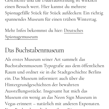
Geschichte und die Dauerausstellung ist wirklich
einen Besuch wert. Hier kannst du mehrere
Großbritannien
Spionagefälle Stück für Stück aufdecken: Ein richtig
Gibraltar
spannendes Museum für einen trüben Wintertag.
Nordirland
Mehr Infos bekommst du hier:
Deutsches
Irland
Spionagemuseum
Luxemburg
Das Buchstabenmuseum
Niederlande
Als erstes Museum seiner Art sammelt das
Österreich
Buchstabenmuseum Typografie aus dem öffentlichen
Schweiz
Raum und ordnet sie in die Stadtgeschichte Berlins
ein. Das Museum informiert auch über die
Naher Osten
Hintergrundgeschichten der bewahrten
Oman
Ausstellungsstücke. Insgesamt hat mich das
Museum ein wenig an das Neon Sign Museum in
Ozeanien
Vegas erinnert – natürlich mit anderen Exponaten.
Australien