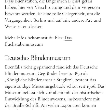
Dass Buchstaben, die lange ihren Dienst getan
haben, hier vor Verschrottung und dem Vergessen
Food
bewahrt werden, ist eine tolle Gelegenheit, um die
Vergangenheit Berlins mal auf eine andere Art und
Kolumne
Weise zu entdecken.
Mehr Infos bekommst du hier:
Das
Buchstabenmuseum
Deutsches Blindenmuseum
Instagram
Flipboard
Pinterest
Ebenfalls richtig spannend fand ich das Deutsche
Blindenmuseum. Gegründet bereits 1890 als
„Königliche Blindenanstalt Steglitz“, besteht das
eigenständige Museumsgebäude schon seit 1906. Das
Museum befasst sich vor allem mit der historischen
MOIN, MOIN!
Entwicklung des Blindenwesens, insbesondere mit
der Braille-Schrift. An vielen Exponaten können
Ich bin Anna, in Norddeutschland aufgewachsen