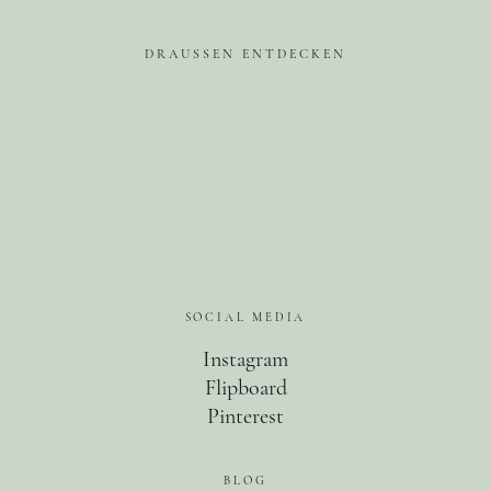
Kanada
USA
DRAUSSEN ENTDECKEN
Westküste
Ostküste
Hawaii
Asien
China
Japan
SOCIAL MEDIA
Südkorea
Instagram
Taiwan
Flipboard
Europa
Pinterest
Baltikum
BLOG