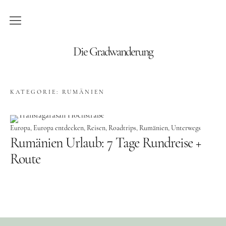
Blog
Die Gradwanderung
Wandern
KATEGORIE:
RUMÄNIEN
Roadtrips
Reisen
Europa
Europa entdecken
Reisen
Roadtrips
Rumänien
Unterwegs
Rumänien Urlaub: 7 Tage Rundreise +
Afrika
Route
Namibia
Seychellen
Amerika