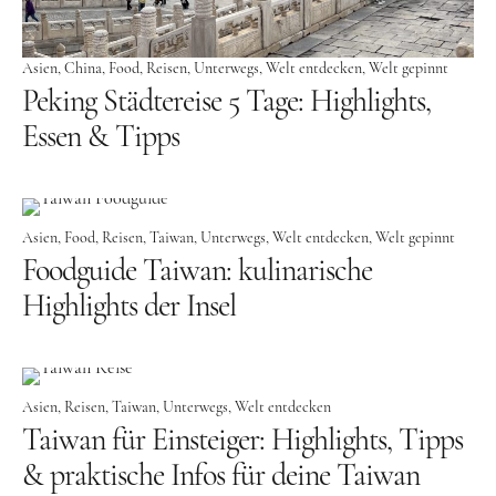
Kanada
USA
Asien
China
Food
Reisen
Unterwegs
Welt entdecken
Welt gepinnt
Westküste
Peking Städtereise 5 Tage: Highlights,
Ostküste
Essen & Tipps
Hawaii
Asien
Asien
Food
Reisen
Taiwan
Unterwegs
Welt entdecken
Welt gepinnt
China
Foodguide Taiwan: kulinarische
Japan
Highlights der Insel
Südkorea
Taiwan
Asien
Reisen
Taiwan
Unterwegs
Welt entdecken
Europa
Taiwan für Einsteiger: Highlights, Tipps
Baltikum
& praktische Infos für deine Taiwan