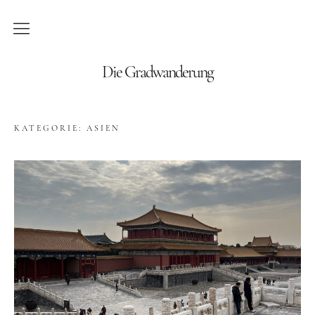
Blog
Die Gradwanderung
Wandern
KATEGORIE:
ASIEN
Roadtrips
Reisen
Afrika
Namibia
Seychellen
Amerika