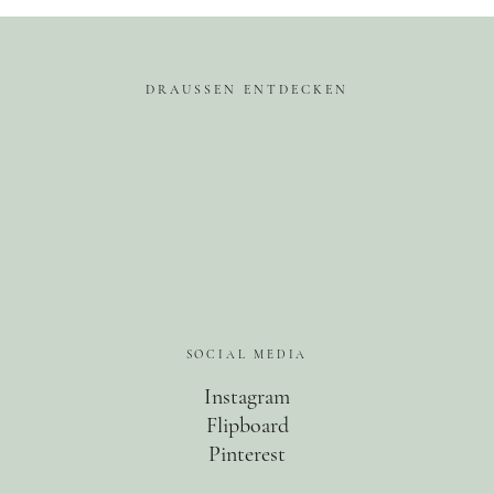
Food
Kolumne
DRAUSSEN ENTDECKEN
Instagram
Flipboard
Pinterest
SOCIAL MEDIA
Instagram
Flipboard
MOIN, MOIN!
Pinterest
Ich bin Anna, in Norddeutschland aufgewachsen