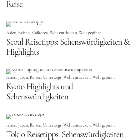
Lettland
Reise
Nordeuropa
Dänemark
Asien
Reisen
Südkorea
Welt entdecken
Welt gepinnt
Finnland
Seoul Reisetipps: Sehenswürdigkeiten &
Norwegen
Highlights
Schweden
Osteuropa
Asien
Japan
Reisen
Unterwegs
Welt entdecken
Welt gepinnt
Bosnien und Herzegowina
Kyoto Highlights und
Kroatien
Sehenswürdigkeiten
Moldau
Polen
Asien
Japan
Reisen
Unterwegs
Welt entdecken
Welt gepinnt
Rumänien
Tokio Reisetipps: Sehenswürdigkeiten
Slowakei