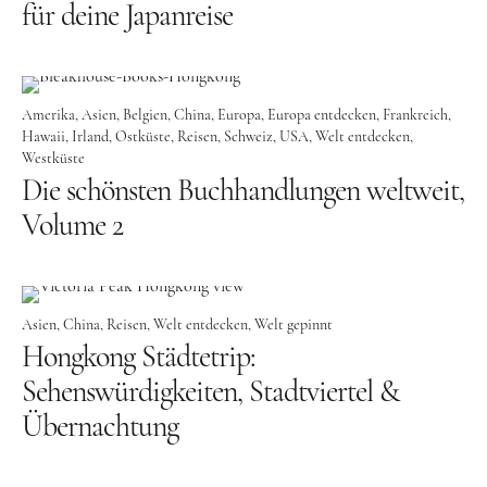
für deine Japanreise
Tschechien
Ungarn
Amerika
Asien
Belgien
China
Europa
Europa entdecken
Frankreich
Südeuropa
Hawaii
Irland
Ostküste
Reisen
Schweiz
USA
Welt entdecken
Griechenland
Westküste
Die schönsten Buchhandlungen weltweit,
Italien
Volume 2
Malta
Spanien
Zypern
Asien
China
Reisen
Welt entdecken
Welt gepinnt
Hongkong Städtetrip:
Westeuropa
Sehenswürdigkeiten, Stadtviertel &
Belgien
Übernachtung
Deutschland
Frankreich