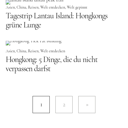
Großbritannien
Asien
China
Reisen
Welt entdecken
Welt gepinnt
Tagestrip Lantau Island: Hongkongs
Gibraltar
grüne Lunge
Nordirland
Irland
Luxemburg
Asien
China
Reisen
Welt entdecken
Hongkong: 5 Dinge, die du nicht
Niederlande
verpassen darfst
Österreich
Schweiz
Naher Osten
1
2
Oman
Ozeanien
Australien