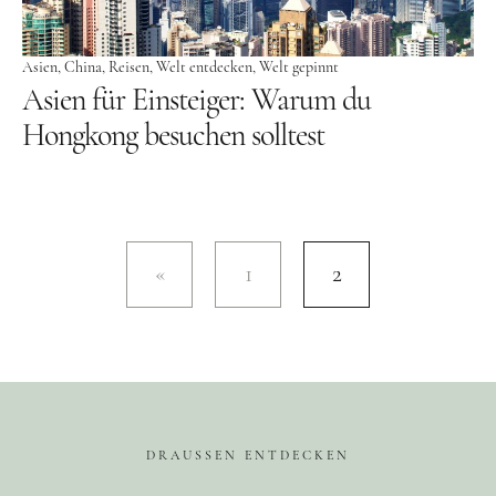
USA
Asien
China
Reisen
Welt entdecken
Welt gepinnt
Westküste
Asien für Einsteiger: Warum du
Ostküste
Hongkong besuchen solltest
Hawaii
Asien
China
1
2
Japan
Südkorea
Taiwan
Europa
Baltikum
DRAUSSEN ENTDECKEN
Lettland