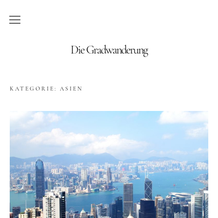
Blog
Die Gradwanderung
Wandern
KATEGORIE:
ASIEN
Roadtrips
Reisen
Afrika
Namibia
Seychellen
Amerika
Kanada