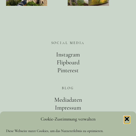
und leidenschaftliche Bloggerin, und schreibe auf
diesem meinem Blog über das Wandern, das Reisen
und Food. Wenn du dich für diese Themen
interessierst, dann bist du hier genau richtig.
Herzlich willkommen!
SOCIAL MEDIA
Impressum
|
Datenschutz
Instagram
Flipboard
Pinterest
BLOG
Mediadaten
Impressum
Datenschutz
Cookie-Zustimmung verwalten
Diese Webseite nutzt Cookies, um das Nutzererlebnis zu optimieren.
KATEGORIEN