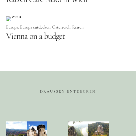
Food
Kolumne
Europa
Europa entdecken
Österreich
Reisen
Vienna on a budget
Instagram
Flipboard
Pinterest
DRAUSSEN ENTDECKEN
MOIN, MOIN!
Ich bin Anna, in Norddeutschland aufgewachsen