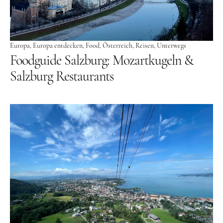
USA
Westküste
Europa
Europa entdecken
Food
Österreich
Reisen
Unterwegs
Ostküste
Foodguide Salzburg: Mozartkugeln &
Hawaii
Salzburg Restaurants
Asien
China
Japan
Südkorea
Taiwan
Europa
Baltikum