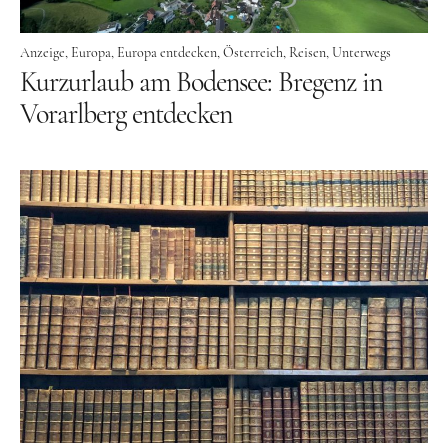
Lettland
Nordeuropa
Anzeige
Europa
Europa entdecken
Österreich
Reisen
Unterwegs
Kurzurlaub am Bodensee: Bregenz in
Dänemark
Vorarlberg entdecken
Finnland
Norwegen
Schweden
Osteuropa
Bosnien und Herzegowina
Kroatien
Moldau
Polen
Rumänien
Slowakei