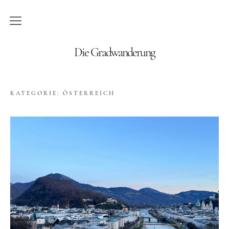
Blog
Die Gradwanderung
Wandern
KATEGORIE:
ÖSTERREICH
Roadtrips
Reisen
Afrika
Namibia
Seychellen
Amerika
Kanada