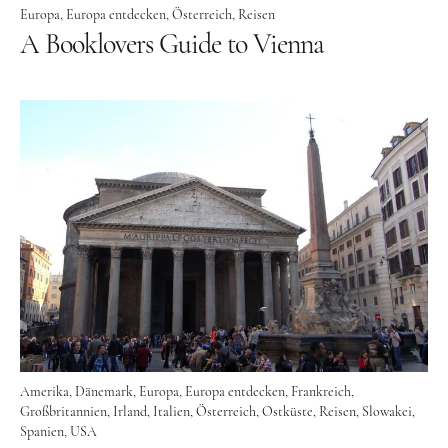
Europa
Europa entdecken
Österreich
Reisen
Tschechien
A Booklovers Guide to Vienna
Ungarn
Südeuropa
Griechenland
Italien
Malta
Spanien
Zypern
Westeuropa
Belgien
Amerika
Dänemark
Europa
Europa entdecken
Frankreich
Deutschland
Großbritannien
Irland
Italien
Österreich
Ostküste
Reisen
Slowakei
Frankreich
Spanien
USA