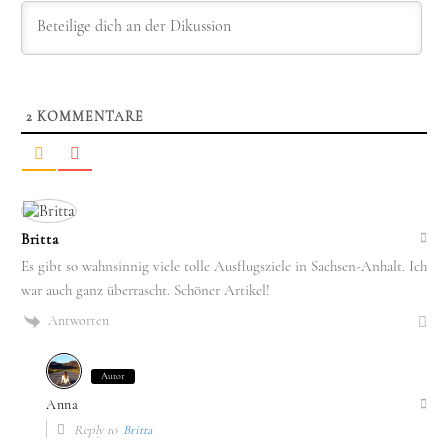
2
KOMMENTARE
Britta
Es gibt so wahnsinnig viele tolle Ausflugsziele in Sachsen-Anhalt. Ich
war auch ganz überrascht. Schöner Artikel!
Antworten
Autor
Anna
Reply to
Britta