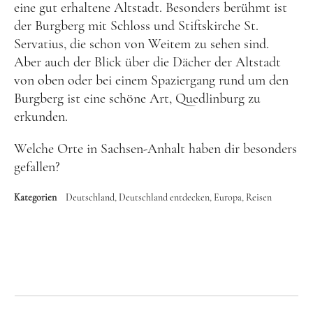
eine gut erhaltene Altstadt. Besonders berühmt ist
und leidenschaftliche Bloggerin, und schreibe auf
der Burgberg mit Schloss und Stiftskirche St.
diesem meinem Blog über das Wandern, das Reisen
Servatius, die schon von Weitem zu sehen sind.
und Food. Wenn du dich für diese Themen
Aber auch der Blick über die Dächer der Altstadt
interessierst, dann bist du hier genau richtig.
von oben oder bei einem Spaziergang rund um den
Herzlich willkommen!
Burgberg ist eine schöne Art, Quedlinburg zu
erkunden.
Impressum
|
Datenschutz
Welche Orte in Sachsen-Anhalt haben dir besonders
gefallen?
Kategorien
Deutschland
Deutschland entdecken
Europa
Reisen