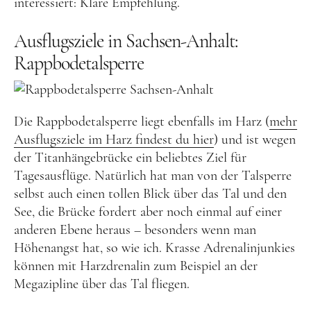
interessiert: Klare Empfehlung.
Großbritannien
Ausflugsziele in Sachsen-Anhalt:
Gibraltar
Rappbodetalsperre
Nordirland
Irland
Die Rappbodetalsperre liegt ebenfalls im Harz (
mehr
Luxemburg
Ausflugsziele im Harz findest du hier
) und ist wegen
Niederlande
der Titanhängebrücke ein beliebtes Ziel für
Österreich
Tagesausflüge. Natürlich hat man von der Talsperre
selbst auch einen tollen Blick über das Tal und den
Schweiz
See, die Brücke fordert aber noch einmal auf einer
Naher Osten
anderen Ebene heraus – besonders wenn man
Höhenangst hat, so wie ich. Krasse Adrenalinjunkies
Oman
können mit Harzdrenalin zum Beispiel an der
Ozeanien
Megazipline über das Tal fliegen.
Australien