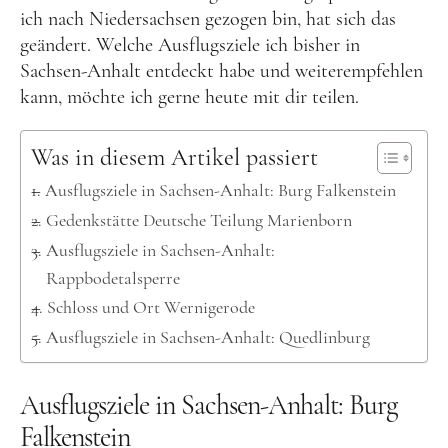
Kanada
ich nach Niedersachsen gezogen bin, hat sich das
USA
geändert. Welche Ausflugsziele ich bisher in
Sachsen-Anhalt entdeckt habe und weiterempfehlen
Westküste
kann, möchte ich gerne heute mit dir teilen.
Ostküste
Hawaii
Was in diesem Artikel passiert
Ausflugsziele in Sachsen-Anhalt: Burg Falkenstein
Asien
Gedenkstätte Deutsche Teilung Marienborn
China
Ausflugsziele in Sachsen-Anhalt:
Japan
Rappbodetalsperre
Südkorea
Schloss und Ort Wernigerode
Ausflugsziele in Sachsen-Anhalt: Quedlinburg
Taiwan
Europa
Ausflugsziele in Sachsen-Anhalt: Burg
Baltikum
Falkenstein