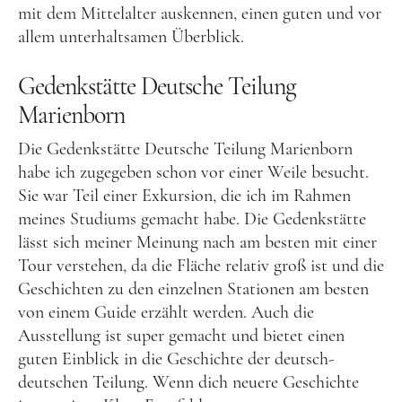
mit dem Mittelalter auskennen, einen guten und vor
Tschechien
allem unterhaltsamen Überblick.
Ungarn
Gedenkstätte Deutsche Teilung
Südeuropa
Marienborn
Griechenland
Die Gedenkstätte Deutsche Teilung Marienborn
Italien
habe ich zugegeben schon vor einer Weile besucht.
Sie war Teil einer Exkursion, die ich im Rahmen
Malta
meines Studiums gemacht habe. Die Gedenkstätte
Spanien
lässt sich meiner Meinung nach am besten mit einer
Zypern
Tour verstehen, da die Fläche relativ groß ist und die
Geschichten zu den einzelnen Stationen am besten
Westeuropa
von einem Guide erzählt werden. Auch die
Belgien
Ausstellung ist super gemacht und bietet einen
guten Einblick in die Geschichte der deutsch-
Deutschland
deutschen Teilung. Wenn dich neuere Geschichte
Frankreich