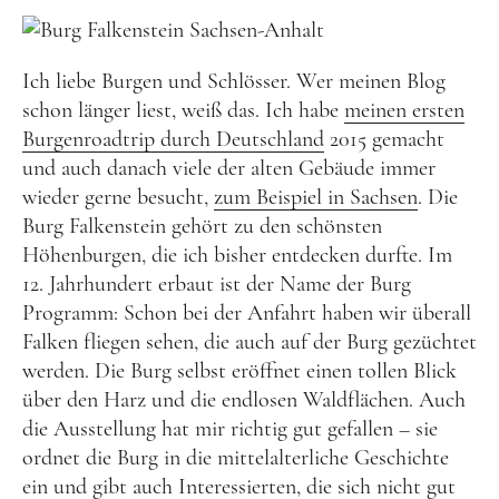
Lettland
Nordeuropa
Ich liebe Burgen und Schlösser. Wer meinen Blog
Dänemark
schon länger liest, weiß das. Ich habe
meinen ersten
Finnland
Burgenroadtrip durch Deutschland
2015 gemacht
und auch danach viele der alten Gebäude immer
Norwegen
wieder gerne besucht,
zum Beispiel in Sachsen
. Die
Schweden
Burg Falkenstein gehört zu den schönsten
Höhenburgen, die ich bisher entdecken durfte. Im
Osteuropa
12. Jahrhundert erbaut ist der Name der Burg
Bosnien und Herzegowina
Programm: Schon bei der Anfahrt haben wir überall
Kroatien
Falken fliegen sehen, die auch auf der Burg gezüchtet
werden. Die Burg selbst eröffnet einen tollen Blick
Moldau
über den Harz und die endlosen Waldflächen. Auch
Polen
die Ausstellung hat mir richtig gut gefallen – sie
Rumänien
ordnet die Burg in die mittelalterliche Geschichte
ein und gibt auch Interessierten, die sich nicht gut
Slowakei