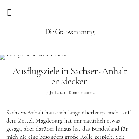
Blog
Die Gradwanderung
Wandern
Roadtrips
Ausflugsziele in Sachsen-Anhalt
Reisen
entdecken
17. Juli 2020
Kommentare
2
Afrika
Namibia
Sachsen-Anhalt hatte ich lange überhaupt nicht auf
Seychellen
dem Zettel. Magdeburg hat mir natürlich etwas
gesagt, aber darüber hinaus hat das Bundesland für
Amerika
mich nie eine besonders große Rolle gespielt. Seit