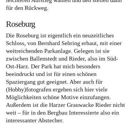
leichteren Aufstieg wählen und den steilen dann
für den Rückweg.
Food
Roseburg
Kolumne
Die Roseburg ist eigentlich ein neuzeitliches
Schloss, von Bernhard Sehring erbaut, mit einer
weitreichenden Parkanlage. Gelegen ist sie
zwischen Ballenstedt und Rieder, also im Süd-
Ost-Harz. Der Park hat mich besonders
beeindruckt und ist für einen schönen
Instagram
Flipboard
Pinterest
Spaziergang gut geeignet. Aber auch für
(Hobby)fotografen ergeben sich hier viele
Möglichkeiten schöne Motive einzufangen.
Außerdem ist die Harzer Grauwacke Rieder nicht
weit – für in den Bergbau Interessierte also ein
MOIN, MOIN!
interessanter Abstecher.
Ich bin Anna, in Norddeutschland aufgewachsen