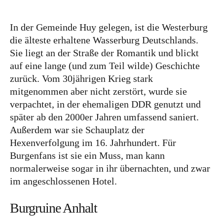
Tschechien
In der Gemeinde Huy gelegen, ist die Westerburg
Ungarn
die älteste erhaltene Wasserburg Deutschlands.
Sie liegt an der Straße der Romantik und blickt
Südeuropa
auf eine lange (und zum Teil wilde) Geschichte
Griechenland
zurück. Vom 30jährigen Krieg stark
Italien
mitgenommen aber nicht zerstört, wurde sie
verpachtet, in der ehemaligen DDR genutzt und
Malta
später ab den 2000er Jahren umfassend saniert.
Spanien
Außerdem war sie Schauplatz der
Hexenverfolgung im 16. Jahrhundert. Für
Zypern
Burgenfans ist sie ein Muss, man kann
Westeuropa
normalerweise sogar in ihr übernachten, und zwar
im angeschlossenen Hotel.
Belgien
Deutschland
Burgruine Anhalt
Frankreich