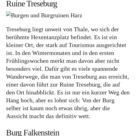
Ruine Treseburg
und leidenschaftliche Bloggerin, und schreibe auf
diesem meinem Blog über das Wandern, das
Reisen und Food. Wenn du dich für diese Themen
Treseburg liegt unweit von Thale, wo sich der
interessierst, dann bist du hier genau richtig.
berühmte Hexentanzplatz befindet. Es ist ein
Herzlich willkommen!
kleiner Ort, der stark auf Tourismus ausgerichtet
ist. In den Wintermonaten und in den ersten
Impressum
|
Datenschutz
Frühlingswochen merkt man davon aber nicht
besonders viel. Dafür gibt es viele spannende
Wanderwege, die man von Treseburg aus erreicht,
einer davon führt zur Ruine Treseburg, die auf
den Ort hinabblickt. Es ist nur ein kurzer Weg den
Hang hoch, aber es lohnt sich: Von der Burg
selber ist kaum noch etwas übrig, aber die
Aussicht macht das definitiv wett.
Burg Falkenstein