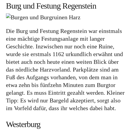
Lettland
Burg und Festung Regenstein
Nordeuropa
Dänemark
Die Burg und Festung Regenstein war einstmals
Finnland
eine mächtige Festungsanlage mit langer
Norwegen
Geschichte. Inzwischen nur noch eine Ruine,
wurde sie erstmals 1162 urkundlich erwähnt und
Schweden
bietet auch noch heute einen weiten Blick über
Osteuropa
das nördliche Harzvorland. Parkplätze sind am
Fuß des Aufgangs vorhanden, von dem man in
Bosnien und Herzegowina
etwa zehn bis fünfzehn Minuten zum Burgtor
Kroatien
gelangt. Es muss Eintritt gezahlt werden. Kleiner
Moldau
Tipp: Es wird nur Bargeld akzeptiert, sorgt also
im Vorfeld dafür, dass ihr welches dabei habt.
Polen
Rumänien
Westerburg
Slowakei