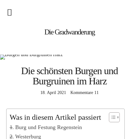
Blog
Die Gradwanderung
Wandern
Roadtrips
Die schönsten Burgen und
Reisen
Burgruinen im Harz
18. April 2021
Kommentare
11
Afrika
Namibia
Seychellen
Was in diesem Artikel passiert
Burg und Festung Regenstein
Amerika
Westerburg