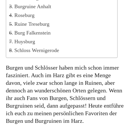
Kanada
Burgruine Anhalt
USA
Roseburg
Westküste
Ruine Treseburg
Ostküste
Burg Falkenstein
Huysburg
Hawaii
Schloss Wernigerode
Asien
China
Burgen und Schlösser haben mich schon immer
fasziniert. Auch im Harz gibt es eine Menge
Japan
davon, viele zwar schon lange in Ruinen, aber
Südkorea
dennoch an wunderschönen Orten gelegen. Wenn
ihr auch Fans von Burgen, Schlössern und
Taiwan
Burgruinen seid, dann aufgepasst! Heute entführe
Europa
ich euch zu meinen persönlichen Favoriten der
Burgen und Burgruinen im Harz.
Baltikum