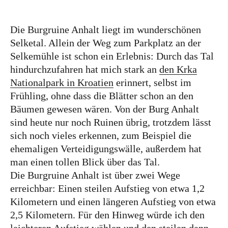
Großbritannien
Die Burgruine Anhalt liegt im wunderschönen
Gibraltar
Selketal. Allein der Weg zum Parkplatz an der
Nordirland
Selkemühle ist schon ein Erlebnis: Durch das Tal
hindurchzufahren hat mich stark an
den Krka
Irland
Nationalpark in Kroatien
erinnert, selbst im
Luxemburg
Frühling, ohne dass die Blätter schon an den
Niederlande
Bäumen gewesen wären. Von der Burg Anhalt
sind heute nur noch Ruinen übrig, trotzdem lässt
Österreich
sich noch vieles erkennen, zum Beispiel die
Schweiz
ehemaligen Verteidigungswälle, außerdem hat
man einen tollen Blick über das Tal.
Naher Osten
Die Burgruine Anhalt ist über zwei Wege
Oman
erreichbar: Einen steilen Aufstieg von etwa 1,2
Kilometern und einen längeren Aufstieg von etwa
Ozeanien
2,5 Kilometern. Für den Hinweg würde ich den
Australien