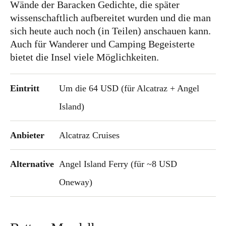
Wände der Baracken Gedichte, die später
Frankreich
wissenschaftlich aufbereitet wurden und die man
sich heute auch noch (in Teilen) anschauen kann.
Großbritannien
Auch für Wanderer und Camping Begeisterte
Gibraltar
bietet die Insel viele Möglichkeiten.
Nordirland
Irland
Eintritt
Um die 64 USD (für Alcatraz + Angel
Luxemburg
Island)
Niederlande
Anbieter
Alcatraz Cruises
Österreich
Schweiz
Alternative
Angel Island Ferry (für ~8 USD
Naher Osten
Oneway)
Oman
Ozeanien