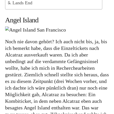
Lettland
Lands End
Nordeuropa
Angel Island
Dänemark
Färöer Inseln
Finnland
Noch nie davon gehört? Ich auch nicht bis, ja, bis
Norwegen
ich bemerkt habe, dass die Einzeltickets nach
Alcatraz ausverkauft waren. Da ich aber
Schweden
unbedingt auf die verdammte Gefängnisinsel
Osteuropa
wollte, habe ich mich in Recherchearbeiten
gestürzt. Ziemlich schnell stellte sich heraus, dass
Bosnien und Herzegowina
es zu diesem Zeitpunkt (drei Wochen vorher, und
Kroatien
ich dachte ich wäre pünktlich dran) nur noch eine
Möglichkeit gab, Alcatraz zu besuchen: Ein
Moldau
Kombiticket, in dem neben Alcatraz eben auch
Polen
besagtes Angel Island enthalten war. Das war
Rumänien