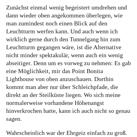
Zunächst einmal wenig begeistert umdrehen und
Ich bin Anna, in Norddeutschland aufgewachsen
dann wieder oben angekommen überlegen, wie
und leidenschaftliche Bloggerin, und schreibe auf
man zumindest noch einen Blick auf den
diesem meinem Blog über das Wandern, das
Leuchtturm werfen kann. Und auch wenn ich
Reisen und Food. Wenn du dich für diese Themen
wirklich gerne durch den Tunnelgang hin zum
interessierst, dann bist du hier genau richtig.
Leuchtturm gegangen wäre, ist die Alternative
Herzlich willkommen!
nicht minder spektakulär, wenn auch ein wenig
abseitiger. Denn um es vorweg zu nehmen: Es gab
Impressum
|
Datenschutz
eine Möglichkeit, mir das Point Bonita
Lighthouse von oben anzuschauen. Dorthin
kommt man aber nur über Schleichpfade, die
direkt an der Steilküste liegen. Wo sich meine
normalerweise vorhandene Höhenangst
hinverkrochen hatte, kann ich auch nicht so genau
sagen.
Wahrscheinlich war der Ehrgeiz einfach zu groß.