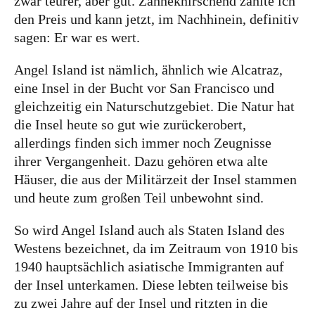
zwar teurer, aber gut. Zähneknirschend zahlte ich
den Preis und kann jetzt, im Nachhinein, definitiv
Slowakei
sagen: Er war es wert.
Tschechien
Angel Island ist nämlich, ähnlich wie Alcatraz,
Ungarn
eine Insel in der Bucht vor San Francisco und
Südeuropa
gleichzeitig ein Naturschutzgebiet. Die Natur hat
die Insel heute so gut wie zurückerobert,
Griechenland
allerdings finden sich immer noch Zeugnisse
Italien
ihrer Vergangenheit. Dazu gehören etwa alte
Malta
Häuser, die aus der Militärzeit der Insel stammen
und heute zum großen Teil unbewohnt sind.
Spanien
Zypern
So wird Angel Island auch als Staten Island des
Westens bezeichnet, da im Zeitraum von 1910 bis
Westeuropa
1940 hauptsächlich asiatische Immigranten auf
Belgien
der Insel unterkamen. Diese lebten teilweise bis
zu zwei Jahre auf der Insel und ritzten in die
Deutschland