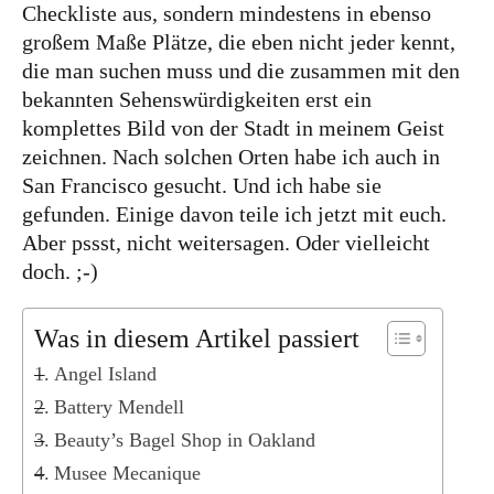
Kanada
Checkliste aus, sondern mindestens in ebenso
großem Maße Plätze, die eben nicht jeder kennt,
USA
die man suchen muss und die zusammen mit den
Westküste
bekannten Sehenswürdigkeiten erst ein
Ostküste
komplettes Bild von der Stadt in meinem Geist
zeichnen. Nach solchen Orten habe ich auch in
Hawaii
San Francisco gesucht. Und ich habe sie
gefunden. Einige davon teile ich jetzt mit euch.
Asien
Aber pssst, nicht weitersagen. Oder vielleicht
China
doch. ;-)
Japan
Südkorea
Was in diesem Artikel passiert
Taiwan
Angel Island
Battery Mendell
Europa
Beauty’s Bagel Shop in Oakland
Baltikum
Musee Mecanique