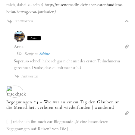
mich, dabei zu sein :)
http://reisenomadin.de/naher-osten/audienz-
beim-herzog-von-jordanien/
Antworten
Autor
Anna
Reply to
Sabine
Super, so schnell habe ich gar nicht mit der ersten Teilnehmerin
gerechnet. Danke, dass du mitmachst! :-)
Antworten
Begegnungen #4 – Wie wir an einem Tag den Glauben an
die Menschheit verloren und wiederfanden | wandernd
[…] reiche ich ihn nach zur Blogparade „Meine besonderen
Begegnungen auf Reisen“ von Die […]