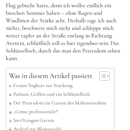
Kanada
Flug gebucht hatte, denn ich wollte endlich ein
USA
bisschen Sommer haben – ohne Regen und
Windböen der Stärke acht. Deshalb sage ich auch
Westküste
nichts, beschwere mich nicht und schleppe mich
Ostküste
weiter tapfer an der Straße entlang in Richtung
Hawaii
Aventin, schließlich soll es hier irgendwo sein: Das
Schlüsselloch, durch das man den Petersdom sehen
Asien
kann.
China
Was in diesem Artikel passiert
Japan
Frozen Yoghurt zur Stärkung
Südkorea
Palmen, Grillen und ein Schlüsselloch
Taiwan
Der Petersdom im Garten des Malteserordens
Europa
„Come professionale!“
Im Orangen Garten
Baltikum
Aufruf zur Blogparade!