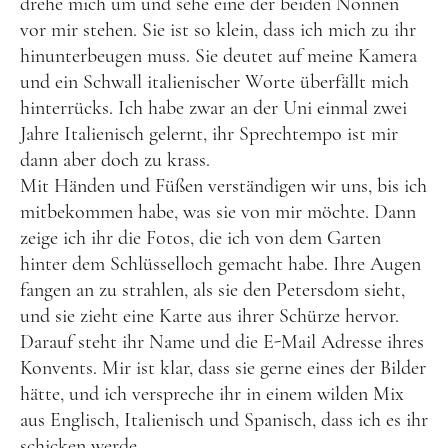
drehe mich um und sehe eine der beiden Nonnen
Ich bin Anna, in Norddeutschland aufgewachsen
vor mir stehen. Sie ist so klein, dass ich mich zu ihr
und leidenschaftliche Bloggerin, und schreibe auf
hinunterbeugen muss. Sie deutet auf meine Kamera
diesem meinem Blog über das Wandern, das Reisen
und ein Schwall italienischer Worte überfällt mich
und Food. Wenn du dich für diese Themen
hinterrücks. Ich habe zwar an der Uni einmal zwei
interessierst, dann bist du hier genau richtig.
Jahre Italienisch gelernt, ihr Sprechtempo ist mir
Herzlich willkommen!
dann aber doch zu krass.
Mit Händen und Füßen verständigen wir uns, bis ich
mitbekommen habe, was sie von mir möchte. Dann
Impressum
|
Datenschutz
zeige ich ihr die Fotos, die ich von dem Garten
hinter dem Schlüsselloch gemacht habe. Ihre Augen
fangen an zu strahlen, als sie den Petersdom sieht,
und sie zieht eine Karte aus ihrer Schürze hervor.
Darauf steht ihr Name und die E-Mail Adresse ihres
Konvents. Mir ist klar, dass sie gerne eines der Bilder
hätte, und ich verspreche ihr in einem wilden Mix
aus Englisch, Italienisch und Spanisch, dass ich es ihr
schicken werde.