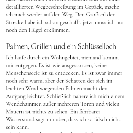
detaillierten Wegbeschreibung im Gepäck, mache
Slowakei
ich mich wieder auf den Weg. Den Großteil der
Tschechien
Strecke habe ich schon geschafft, jetzt muss ich nur
noch den Hügel erklimmen.
Ungarn
Südeuropa
Palmen, Grillen und ein Schlüsselloch
Griechenland
Ich laufe durch ein Wohngebiet, niemand kommt
Italien
mir entgegen. Es ist wie ausgestorben, keine
Menschenseele ist zu entdecken. Es ist zwar immer
Malta
noch sehr warm, aber der Schatten der sich im
Spanien
leichten Wind wiegenden Palmen macht den
Aufgang leichter. Schließlich nähere ich mich einem
Zypern
Wendehammer, außer mehreren Toren und vielen
Westeuropa
Mauern ist nichts zu sehen. Ein fahrbarer
Wasserstand sagt mir aber, dass ich so falsch nicht
Belgien
sein kann.
Deutschland