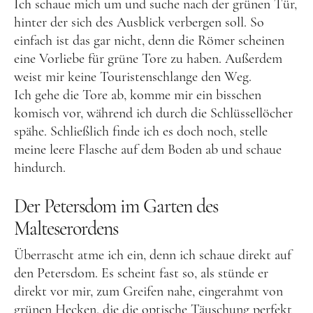
Ich schaue mich um und suche nach der grünen Tür,
Frankreich
hinter der sich des Ausblick verbergen soll. So
einfach ist das gar nicht, denn die Römer scheinen
Großbritannien
eine Vorliebe für grüne Tore zu haben. Außerdem
Gibraltar
weist mir keine Touristenschlange den Weg.
Nordirland
Ich gehe die Tore ab, komme mir ein bisschen
komisch vor, während ich durch die Schlüssellöcher
Irland
spähe. Schließlich finde ich es doch noch, stelle
Luxemburg
meine leere Flasche auf dem Boden ab und schaue
hindurch.
Niederlande
Österreich
Der Petersdom im Garten des
Schweiz
Malteserordens
Naher Osten
Überrascht atme ich ein, denn ich schaue direkt auf
den Petersdom. Es scheint fast so, als stünde er
Oman
direkt vor mir, zum Greifen nahe, eingerahmt von
Ozeanien
grünen Hecken, die die optische Täuschung perfekt