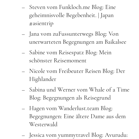
Steven vom Funkloch.me Blog: Eine
geheimnisvolle Begebenheit. | Japan
#asientrip
Jana vom zuFussunterwegs Blog: Von
unerwarteten Begegnungen am Baikalsee
Sabine vom Reisespatz Blog: Mein
schönster Reisemoment
Nicole vom Freibeuter Reisen Blog: Der
Highlander
Sabina und Werner vom Whale of a Time
Blog: Begegnungen als Reisegrund
Hagen vom Wanderlust.team Blog:
Begegnungen: Eine ältere Dame aus dem
Westerwald
Jessica vom yummytravel Blog: Avurudu: