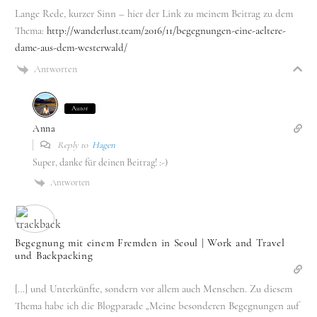
Lange Rede, kurzer Sinn – hier der Link zu meinem Beitrag zu dem
Thema:
http://wanderlust.team/2016/11/begegnungen-eine-aeltere-
dame-aus-dem-westerwald/
Antworten
Autor
Anna
Reply to
Hagen
Super, danke für deinen Beitrag! :-)
Antworten
Begegnung mit einem Fremden in Seoul | Work and Travel
und Backpacking
[…] und Unterkünfte, sondern vor allem auch Menschen. Zu diesem
Thema habe ich die Blogparade „Meine besonderen Begegnungen auf