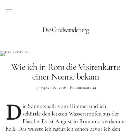
Blog
Die Gradwanderung
Wandern
Roadtrips
Wie ich in Rom die Visitenkarte
Reisen
einer Nonne bekam
15. September 2016
Kommentare
44
Afrika
Namibia
D
ie Sonne knallt vom Himmel und ich
Seychellen
schüttle den letzten Wassertropfen aus der
Flasche. Es ist August in Rom und verdammt
Amerika
heiß. Das wusste ich natürlich schon bevor ich den