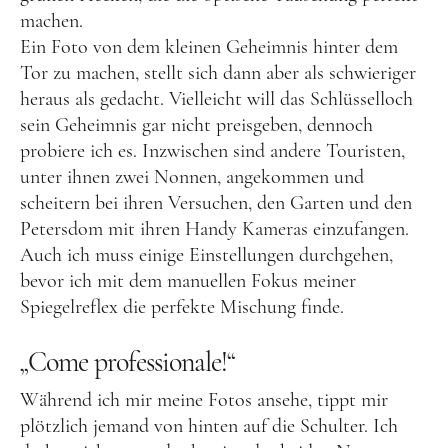
machen.
Australien
Ein Foto von dem kleinen Geheimnis hinter dem
Food
Tor zu machen, stellt sich dann aber als schwieriger
heraus als gedacht. Vielleicht will das Schlüsselloch
Kolumne
sein Geheimnis gar nicht preisgeben, dennoch
probiere ich es. Inzwischen sind andere Touristen,
unter ihnen zwei Nonnen, angekommen und
scheitern bei ihren Versuchen, den Garten und den
Petersdom mit ihren Handy Kameras einzufangen.
Auch ich muss einige Einstellungen durchgehen,
bevor ich mit dem manuellen Fokus meiner
Instagram
Flipboard
Pinterest
Spiegelreflex die perfekte Mischung finde.
„Come professionale!“
Während ich mir meine Fotos ansehe, tippt mir
MOIN, MOIN!
plötzlich jemand von hinten auf die Schulter. Ich