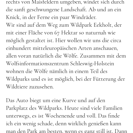
Lettland
rechts von Maisfeldern umgeben, windet sich durch
die sanft geschwungene Landschaft. Ab und an ein
Nordeuropa
Knick, in der Ferne ein paar Windräder.
Dänemark
Wir sind auf dem Weg zum Wildpark Eekholt, der
mit einer Fläche von 67 Hektar so naturnah wie
Finnland
möglich gestaltet ist. Hier wollen wir uns die circa
Norwegen
einhundert mitteleuropäischen Arten anschauen,
allen voran natürlich die Wölfe. Zusammen mit dem
Schweden
Wolfsinformationszentrum Schleswig-Holstein
Osteuropa
wohnen die Wölfe nämlich in einem Teil des
Bosnien und Herzegowina
Wildparks und es ist möglich, bei der Fütterung der
Wildtiere zuzusehen.
Kroatien
Moldau
Das Auto biegt um eine Kurve und auf den
Parkplatz des Wildparks. Heute sind viele Familien
Polen
unterwegs, es ist Wochenende und voll. Das finde
Rumänien
ich ein wenig schade, denn wirklich genießen kann
man den Park am besten, wenn es ganz still ist. Dann
Slowakei