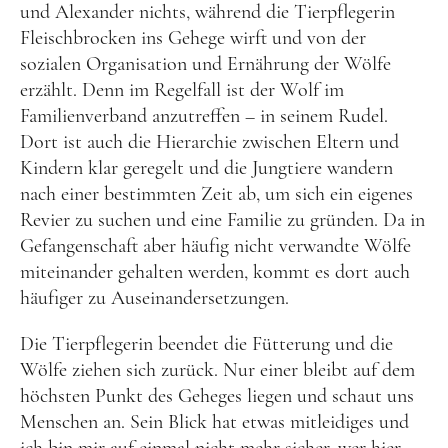
und Alexander nichts, während die Tierpflegerin
und leidenschaftliche Bloggerin, und schreibe auf
Fleischbrocken ins Gehege wirft und von der
diesem meinem Blog über das Wandern, das Reisen
sozialen Organisation und Ernährung der Wölfe
und Food. Wenn du dich für diese Themen
erzählt. Denn im Regelfall ist der Wolf im
interessierst, dann bist du hier genau richtig.
Familienverband anzutreffen – in seinem Rudel.
Herzlich willkommen!
Dort ist auch die Hierarchie zwischen Eltern und
Kindern klar geregelt und die Jungtiere wandern
Impressum
|
Datenschutz
nach einer bestimmten Zeit ab, um sich ein eigenes
Revier zu suchen und eine Familie zu gründen. Da in
Gefangenschaft aber häufig nicht verwandte Wölfe
miteinander gehalten werden, kommt es dort auch
häufiger zu Auseinandersetzungen.
Die Tierpflegerin beendet die Fütterung und die
Wölfe ziehen sich zurück. Nur einer bleibt auf dem
höchsten Punkt des Geheges liegen und schaut uns
Menschen an. Sein Blick hat etwas mitleidiges und