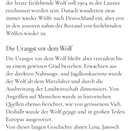
der letzte freilebende Wolf soll 1904 in der Lausitz
Food
erschossen worden sein. Danach wanderten zwar
immer wieder Wölfe nach Deutschland ein, aber erst
Kolumne
in den 2000ern nahm der Bestand von freilebenden
Wölfen wieder zu.
Die Urangst vor dem Wolf
Die Urangst vor dem Wolf bleibt aber trotzdem bis
zu einem gewissen Grad bestehen. Erwachsen aus
der direkten Nahrungs- und Jagdkonkurrenz wurde
Instagram
Flipboard
Pinterest
der Wolf ab dem Mittelalter und durch die
Ausbreitung der Landwirtschaft dämonisiert. Von
Angriffen auf Menschen wurde in historischen
Quellen ebenso berichtet, wie von gerissenem Vieh.
Deshalb wurde der Wolf gejagt und in großen Teilen
MOIN, MOIN!
Europas ausgerottet.
Von dieser langen Geschichte ahnen Lena, Janosch
Ich bin Anna, in Norddeutschland aufgewachsen