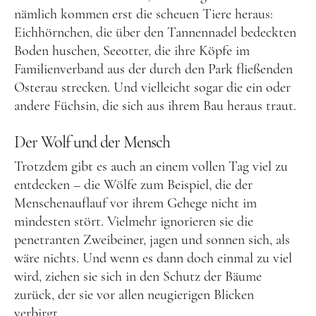
nämlich kommen erst die scheuen Tiere heraus:
Tschechien
Eichhörnchen, die über den Tannennadel bedeckten
Ungarn
Boden huschen, Seeotter, die ihre Köpfe im
Familienverband aus der durch den Park fließenden
Südeuropa
Osterau strecken. Und vielleicht sogar die ein oder
Griechenland
andere Füchsin, die sich aus ihrem Bau heraus traut.
Italien
Der Wolf und der Mensch
Malta
Trotzdem gibt es auch an einem vollen Tag viel zu
Spanien
entdecken – die Wölfe zum Beispiel, die der
Menschenauflauf vor ihrem Gehege nicht im
Zypern
mindesten stört. Vielmehr ignorieren sie die
Westeuropa
penetranten Zweibeiner, jagen und sonnen sich, als
wäre nichts. Und wenn es dann doch einmal zu viel
Belgien
wird, ziehen sie sich in den Schutz der Bäume
Deutschland
zurück, der sie vor allen neugierigen Blicken
Frankreich
verbirgt.