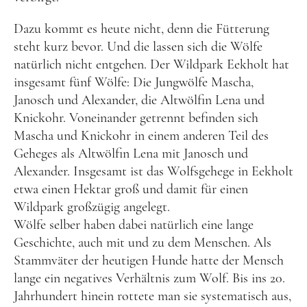
Großbritannien
Dazu kommt es heute nicht, denn die Fütterung
Gibraltar
steht kurz bevor. Und die lassen sich die Wölfe
natürlich nicht entgehen. Der Wildpark Eekholt hat
Nordirland
insgesamt fünf Wölfe: Die Jungwölfe Mascha,
Irland
Janosch und Alexander, die Altwölfin Lena und
Knickohr. Voneinander getrennt befinden sich
Luxemburg
Mascha und Knickohr in einem anderen Teil des
Niederlande
Geheges als Altwölfin Lena mit Janosch und
Österreich
Alexander. Insgesamt ist das Wolfsgehege in Eekholt
etwa einen Hektar groß und damit für einen
Schweiz
Wildpark großzügig angelegt.
Wölfe selber haben dabei natürlich eine lange
Naher Osten
Geschichte, auch mit und zu dem Menschen. Als
Oman
Stammväter der heutigen Hunde hatte der Mensch
lange ein negatives Verhältnis zum Wolf. Bis ins 20.
Ozeanien
Jahrhundert hinein rottete man sie systematisch aus,
Australien