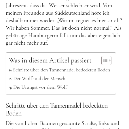
Kanada
Jahreszeit, dass das Wetter schlechter wird. Von
USA
meinen Freunden aus Süddeutschland höre ich
deshalb immer wieder: „Warum regnet es hier so oft?
Westküste
Wir haben Sommer. Das ist doch nicht normal!“ Als
Ostküste
gebürtige Hamburgerin fällt mir das aber eigentlich
Hawaii
gar nicht mehr auf.
Asien
Was in diesem Artikel passiert
China
Schritte über den Tannennadel bedeckten Boden
Japan
Der Wolf und der Mensch
Südkorea
Die Urangst vor dem Wolf
Taiwan
Schritte über den Tannennadel bedeckten
Europa
Boden
Baltikum
Die von hohen Bäumen gesäumte Straße, links und