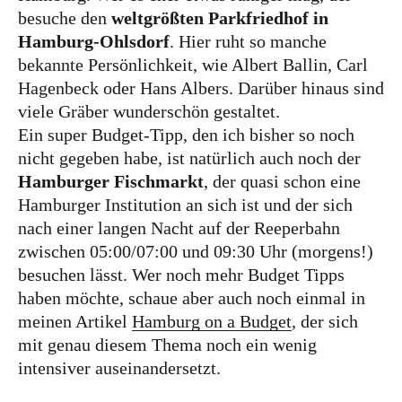
besuche den
weltgrößten Parkfriedhof in
Tschechien
Hamburg-Ohlsdorf
. Hier ruht so manche
Ungarn
bekannte Persönlichkeit, wie Albert Ballin, Carl
Hagenbeck oder Hans Albers. Darüber hinaus sind
Südeuropa
viele Gräber wunderschön gestaltet.
Griechenland
Ein super Budget-Tipp, den ich bisher so noch
nicht gegeben habe, ist natürlich auch noch der
Italien
Hamburger Fischmarkt
, der quasi schon eine
Malta
Hamburger Institution an sich ist und der sich
nach einer langen Nacht auf der Reeperbahn
Spanien
zwischen 05:00/07:00 und 09:30 Uhr (morgens!)
Zypern
besuchen lässt. Wer noch mehr Budget Tipps
Westeuropa
haben möchte, schaue aber auch noch einmal in
meinen Artikel
Hamburg on a Budget
, der sich
Belgien
mit genau diesem Thema noch ein wenig
Deutschland
intensiver auseinandersetzt.
Frankreich