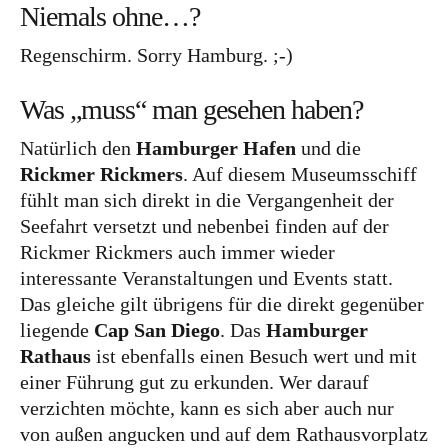
Niemals ohne…?
Großbritannien
Regenschirm. Sorry Hamburg. ;-)
Gibraltar
Nordirland
Was „muss“ man gesehen haben?
Irland
Natürlich den
Hamburger Hafen
und die
Rickmer Rickmers
. Auf diesem Museumsschiff
Luxemburg
fühlt man sich direkt in die Vergangenheit der
Niederlande
Seefahrt versetzt und nebenbei finden auf der
Österreich
Rickmer Rickmers auch immer wieder
interessante Veranstaltungen und Events statt.
Schweiz
Das gleiche gilt übrigens für die direkt gegenüber
liegende
Cap San Diego
Naher Osten
. Das
Hamburger
Rathaus
ist ebenfalls einen Besuch wert und mit
Oman
einer Führung gut zu erkunden. Wer darauf
Ozeanien
verzichten möchte, kann es sich aber auch nur
von außen angucken und auf dem Rathausvorplatz
Australien