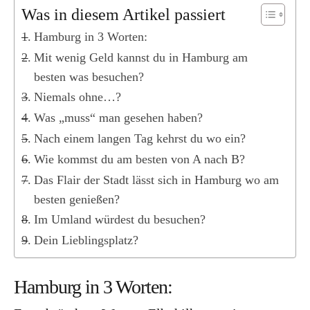
Kanada
Was in diesem Artikel passiert
USA
Hamburg in 3 Worten:
Westküste
Mit wenig Geld kannst du in Hamburg am
besten was besuchen?
Ostküste
Niemals ohne…?
Hawaii
Was „muss“ man gesehen haben?
Asien
Nach einem langen Tag kehrst du wo ein?
China
Wie kommst du am besten von A nach B?
Das Flair der Stadt lässt sich in Hamburg wo am
Japan
besten genießen?
Südkorea
Im Umland würdest du besuchen?
Taiwan
Dein Lieblingsplatz?
Europa
Hamburg in 3 Worten:
Baltikum