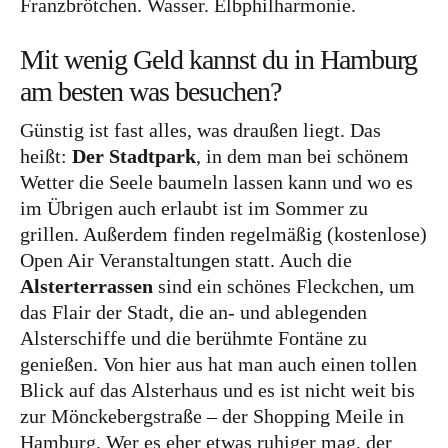
Lettland
Franzbrötchen. Wasser. Elbphilharmonie.
Nordeuropa
Mit wenig Geld kannst du in Hamburg
Dänemark
am besten was besuchen?
Finnland
Günstig ist fast alles, was draußen liegt. Das
Norwegen
heißt:
Der Stadtpark
, in dem man bei schönem
Wetter die Seele baumeln lassen kann und wo es
Schweden
im Übrigen auch erlaubt ist im Sommer zu
Osteuropa
grillen. Außerdem finden regelmäßig (kostenlose)
Open Air Veranstaltungen statt. Auch die
Bosnien und Herzegowina
Alsterterrassen
sind ein schönes Fleckchen, um
Kroatien
das Flair der Stadt, die an- und ablegenden
Moldau
Alsterschiffe und die berühmte Fontäne zu
genießen. Von hier aus hat man auch einen tollen
Polen
Blick auf das Alsterhaus und es ist nicht weit bis
Rumänien
zur Mönckebergstraße – der Shopping Meile in
Hamburg. Wer es eher etwas ruhiger mag, der
Slowakei