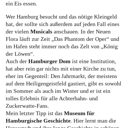
ein Eis essen.
Food
Wer Hamburg besucht und das nötige Kleingeld
hat, der sollte sich außerdem auf jeden Fall eines
Kolumne
der vielen
Musicals
anschauen. In der Neuen
Flora läuft zur Zeit „Das Phantom der Oper“ und
im Hafen steht immer noch das Zelt von „König
der Löwen“.
Auch der
Hamburger Dom
ist eine Institution,
hat aber rein gar nichts mit einer Kirche zu tun,
Instagram
Flipboard
Pinterest
eher im Gegenteil: Den Jahrmarkt, der meistens
auf dem Heiligengeistfeld gastiert, gibt es sowohl
im Sommer als auch im Winter und er ist ein
tolles Erlebnis für alle Achterbahn- und
Zuckerwatte-Fans.
MOIN, MOIN!
Mein letzter Tipp ist das
Museum für
Hamburgische Geschichte
. Hier lernt man die
Ich bin Anna, in Norddeutschland aufgewachsen