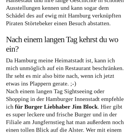
Hansestadt und ihre lange Geschichte in schönen
und leidenschaftliche Bloggerin, und schreibe auf
Ausstellungen kennen und kann sogar dem
diesem meinem Blog über das Wandern, das
Schädel des auf ewig mit Hamburg verknüpften
Reisen und Food. Wenn du dich für diese Themen
Piraten Störtebeker einen Besuch abstatten.
interessierst, dann bist du hier genau richtig.
Herzlich willkommen!
Nach einem langen Tag kehrst du wo
ein?
Impressum
|
Datenschutz
Da Hamburg meine Heimatstadt ist, kann ich
mich unmöglich auf ein Restaurant beschränken.
Ihr seht es mir also bitte nach, wenn ich jetzt
etwas ins Plappern gerate. ;-)
Nach einem langen Tag Sightseeing oder
Shopping in der Hamburger Innenstadt empfehle
ich
für Burger Liebhaber Jim Block
. Hier gibt
es super leckere und frische Burger und in der
Filiale am Jungfernstieg hat man außerdem noch
einen tollen Blick auf die Alster. Wer mit einem