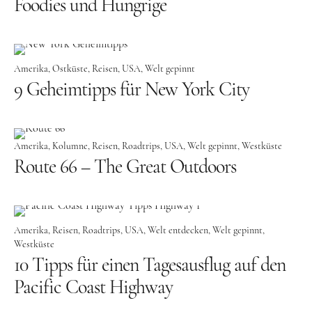
Foodies und Hungrige
Tschechien
Ungarn
Amerika
Ostküste
Reisen
USA
Welt gepinnt
Südeuropa
9 Geheimtipps für New York City
Griechenland
Italien
Amerika
Kolumne
Reisen
Roadtrips
USA
Welt gepinnt
Westküste
Malta
Route 66 – The Great Outdoors
Spanien
Zypern
Westeuropa
Amerika
Reisen
Roadtrips
USA
Welt entdecken
Welt gepinnt
Westküste
Belgien
10 Tipps für einen Tagesausflug auf den
Deutschland
Pacific Coast Highway
Frankreich