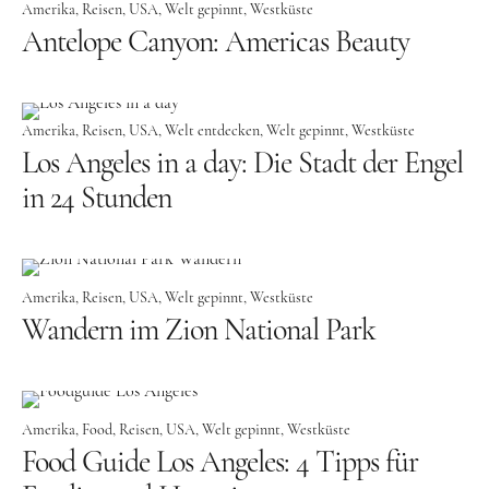
Lettland
Amerika
Reisen
USA
Welt gepinnt
Westküste
Antelope Canyon: Americas Beauty
Nordeuropa
Dänemark
Finnland
Amerika
Reisen
USA
Welt entdecken
Welt gepinnt
Westküste
Los Angeles in a day: Die Stadt der Engel
Norwegen
in 24 Stunden
Schweden
Osteuropa
Bosnien und Herzegowina
Amerika
Reisen
USA
Welt gepinnt
Westküste
Wandern im Zion National Park
Kroatien
Moldau
Polen
Amerika
Food
Reisen
USA
Welt gepinnt
Westküste
Rumänien
Food Guide Los Angeles: 4 Tipps für
Slowakei