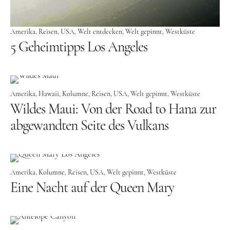
Kanada
USA
Amerika
Reisen
USA
Welt entdecken
Welt gepinnt
Westküste
Westküste
5 Geheimtipps Los Angeles
Ostküste
Hawaii
Amerika
Hawaii
Kolumne
Reisen
USA
Welt gepinnt
Westküste
Asien
Wildes Maui: Von der Road to Hana zur
China
abgewandten Seite des Vulkans
Japan
Südkorea
Taiwan
Amerika
Kolumne
Reisen
USA
Welt gepinnt
Westküste
Eine Nacht auf der Queen Mary
Europa
Baltikum