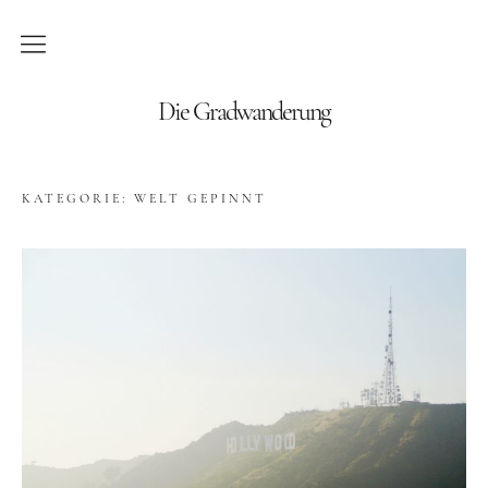
Blog
Die Gradwanderung
Wandern
KATEGORIE:
WELT GEPINNT
Roadtrips
Reisen
Afrika
Namibia
Seychellen
Amerika