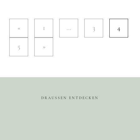
Großbritannien
Gibraltar
1
…
3
4
Nordirland
Irland
5
Luxemburg
Niederlande
Österreich
Schweiz
DRAUSSEN ENTDECKEN
Naher Osten
Oman
Ozeanien
Australien