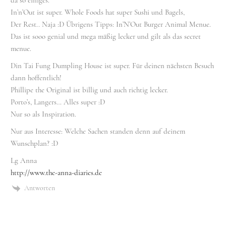
In’n’Out ist super. Whole Foods hat super Sushi und Bagels,
Der Rest.. Naja :D Übrigens Tipps: In’N’Out Burger Animal Menue.
Das ist sooo genial und mega mäßig lecker und gilt als das secret
menue.
Din Tai Fung Dumpling House ist super. Für deinen nächsten Besuch
dann hoffentlich!
Phillipe the Original ist billig und auch richtig lecker.
Porto’s, Langers… Alles super :D
Nur so als Inspiration.
Nur aus Interesse: Welche Sachen standen denn auf deinem
Wunschplan? :D
Lg Anna
http://www.the-anna-diaries.de
Antworten