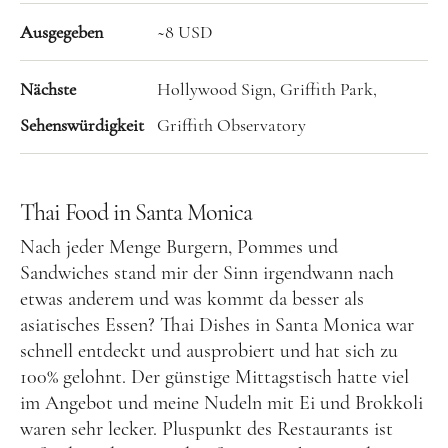
Ausgegeben
~8 USD
Food
Kolumne
Nächste
Hollywood Sign, Griffith Park,
Sehenswürdigkeit
Griffith Observatory
Thai Food in Santa Monica
Nach jeder Menge Burgern, Pommes und
Instagram
Flipboard
Pinterest
Sandwiches stand mir der Sinn irgendwann nach
etwas anderem und was kommt da besser als
asiatisches Essen? Thai Dishes in Santa Monica war
schnell entdeckt und ausprobiert und hat sich zu
100% gelohnt. Der günstige Mittagstisch hatte viel
MOIN, MOIN!
im Angebot und meine Nudeln mit Ei und Brokkoli
waren sehr lecker. Pluspunkt des Restaurants ist
Ich bin Anna, in Norddeutschland aufgewachsen