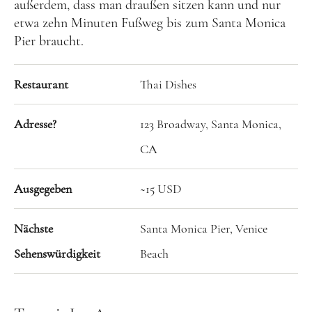
außerdem, dass man draußen sitzen kann und nur
und leidenschaftliche Bloggerin, und schreibe auf
etwa zehn Minuten Fußweg bis zum Santa Monica
diesem meinem Blog über das Wandern, das Reisen
Pier braucht.
und Food. Wenn du dich für diese Themen
interessierst, dann bist du hier genau richtig.
Restaurant
Thai Dishes
Herzlich willkommen!
Adresse?
123 Broadway, Santa Monica,
Impressum
|
Datenschutz
CA
Ausgegeben
~15 USD
Nächste
Santa Monica Pier, Venice
Sehenswürdigkeit
Beach