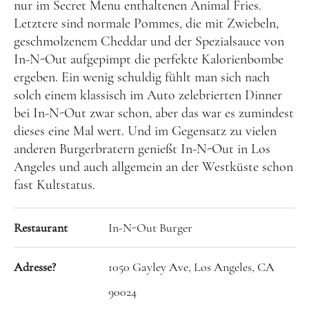
nur im Secret Menu enthaltenen Animal Fries.
Großbritannien
Letztere sind normale Pommes, die mit Zwiebeln,
geschmolzenem Cheddar und der Spezialsauce von
Gibraltar
In-N-Out aufgepimpt die perfekte Kalorienbombe
Nordirland
ergeben. Ein wenig schuldig fühlt man sich nach
solch einem klassisch im Auto zelebrierten Dinner
Irland
bei In-N-Out zwar schon, aber das war es zumindest
Luxemburg
dieses eine Mal wert. Und im Gegensatz zu vielen
Niederlande
anderen Burgerbratern genießt In-N-Out in Los
Angeles und auch allgemein an der Westküste schon
Österreich
fast Kultstatus.
Schweiz
Naher Osten
Restaurant
In-N-Out Burger
Oman
Adresse?
1050 Gayley Ave, Los Angeles, CA
Ozeanien
90024
Australien