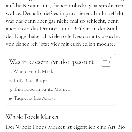
Kanada
auf die Restaurants, die ich unbedingt ausprobieren
USA
wollte. Deshalb hieß es improvisieren. Im Endeffekt
war das dann aber gar nicht mal so schlecht, denn
Westküste
auch trotz des Drunters und Drübers in der Stadt
Ostküste
der Engel habe ich viele tolle Restaurants besucht,
Hawaii
von denen ich jetzt vier mit euch teilen möchte.
Asien
Was in diesem Artikel passiert
China
Whole Foods Market
Japan
In-N-Out Burger
Südkorea
Thai Food in Santa Monica
Taqueria Los Anaya
Taiwan
Europa
Whole Foods Market
Baltikum
Der Whole Foods Market ist eigentlich eine Art Bio