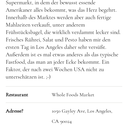
Lettland
Supermarkt, in dem der bewusst essende
Amerikaner alles bekommt, was das Herz begehrt.
Nordeuropa
Innerhalb des Marktes werden aber auch fertige
Dänemark
Mahlzeiten verkauft, unter anderem
Frühstücksbagel, die wirklich verdammt lecker sind.
Finnland
Frisches Rührei, Salat und Pesto haben mir den
Norwegen
ersten Tag in Los Angeles daher sehr versüßt.
Schweden
Außerdem ist es mal etwas anderes als das typische
Fastfood, das man an jeder Ecke bekommt. Ein
Osteuropa
Faktor, der nach zwei Wochen USA nicht zu
Bosnien und Herzegowina
unterschätzen ist. ;-)
Kroatien
Restaurant
Whole Foods Market
Moldau
Polen
Adresse?
1050 Gayley Ave, Los Angeles,
Rumänien
CA 90024
Slowakei