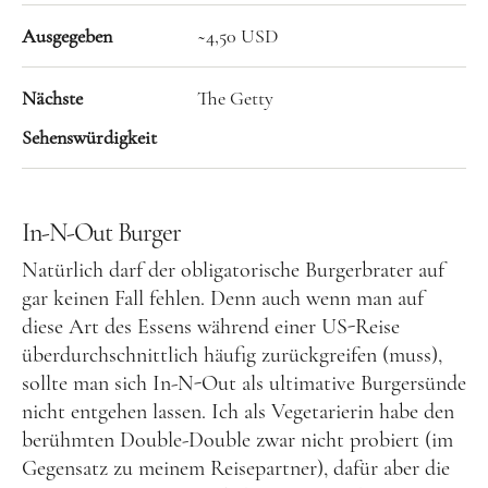
Tschechien
Ausgegeben
~4,50 USD
Ungarn
Nächste
The Getty
Südeuropa
Sehenswürdigkeit
Griechenland
Italien
In-N-Out Burger
Malta
Natürlich darf der obligatorische Burgerbrater auf
Spanien
gar keinen Fall fehlen. Denn auch wenn man auf
Zypern
diese Art des Essens während einer US-Reise
überdurchschnittlich häufig zurückgreifen (muss),
Westeuropa
sollte man sich In-N-Out als ultimative Burgersünde
Belgien
nicht entgehen lassen. Ich als Vegetarierin habe den
Deutschland
berühmten Double-Double zwar nicht probiert (im
Gegensatz zu meinem Reisepartner), dafür aber die
Frankreich