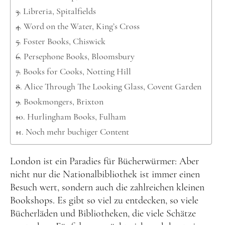
Kanada
Libreria, Spitalfields
USA
Word on the Water, King’s Cross
Westküste
Foster Books, Chiswick
Ostküste
Persephone Books, Bloomsbury
Books for Cooks, Notting Hill
Hawaii
Alice Through The Looking Glass, Covent Garden
Asien
Bookmongers, Brixton
China
Hurlingham Books, Fulham
Noch mehr buchiger Content
Japan
Südkorea
London ist ein Paradies für Bücherwürmer: Aber
Taiwan
nicht nur die Nationalbibliothek ist immer einen
Besuch wert, sondern auch die zahlreichen kleinen
Europa
Bookshops. Es gibt so viel zu entdecken, so viele
Baltikum
Bücherläden und Bibliotheken, die viele Schätze