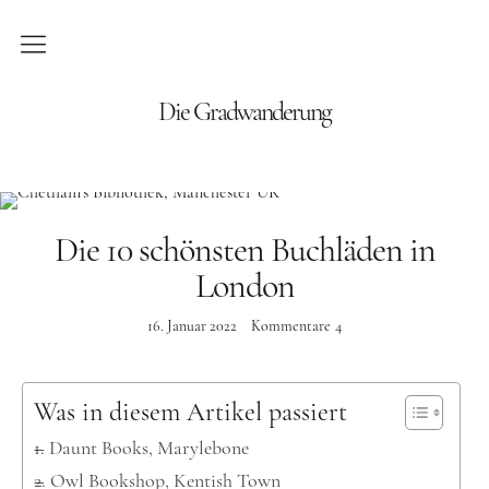
Blog
Die Gradwanderung
Wandern
Roadtrips
Die 10 schönsten Buchläden in
Reisen
London
16. Januar 2022
Kommentare
4
Afrika
Namibia
Was in diesem Artikel passiert
Seychellen
Daunt Books, Marylebone
Amerika
Owl Bookshop, Kentish Town