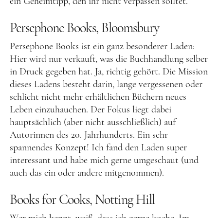
ein Geheimtipp, den ihr nicht verpassen solltet.
Ich bin Anna, in Norddeutschland aufgewachsen
Persephone Books, Bloomsbury
und leidenschaftliche Bloggerin, und schreibe auf
diesem meinem Blog über das Wandern, das Reisen
Persephone Books ist ein ganz besonderer Laden:
und Food. Wenn du dich für diese Themen
Hier wird nur verkauft, was die Buchhandlung selber
interessierst, dann bist du hier genau richtig.
in Druck gegeben hat. Ja, richtig gehört. Die Mission
Herzlich willkommen!
dieses Ladens besteht darin, lange vergessenen oder
schlicht nicht mehr erhältlichen Büchern neues
Impressum
|
Datenschutz
Leben einzuhauchen. Der Fokus liegt dabei
hauptsächlich (aber nicht ausschließlich) auf
Autorinnen des 20. Jahrhunderts. Ein sehr
spannendes Konzept! Ich fand den Laden super
interessant und habe mich gerne umgeschaut (und
auch das ein oder andere mitgenommen).
Books for Cooks, Notting Hill