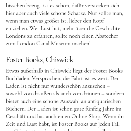
bisschen beengt ist es schon, dafür verstecken sich
Australien
hier aber auch viele schöne Schätze. Nur sollte man,
Food
wenn man etwas größer ist, lieber den Kopf
einziehen. Wer Lust hat, mehr über die Geschichte
Kolumne
Londons zu erfahren, sollte noch einen Abstecher
zum London Canal Museum machen!
Foster Books, Chiswick
Etwas außerhalb in Chiswick liegt der Foster Books
Buchladen. Versprochen, die Fahrt ist es wert. Der
Instagram
Flipboard
Pinterest
Laden ist nicht nur wunderschön anzusehen –
sowohl von draußen als auch von drinnen – sondern
bietet auch eine schöne Auswahl an antiquarischen
Büchern. Der Laden ist schon gute fünfzig Jahre im
Geschäft und hat auch einen Online-Shop. Wenn ihr
MOIN, MOIN!
Zeit und Lust habt, ist Foster Books auf jeden Fall