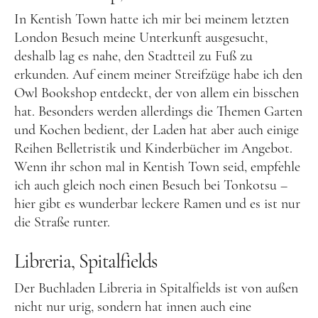
In Kentish Town hatte ich mir bei meinem letzten
Slowakei
London Besuch meine Unterkunft ausgesucht,
Tschechien
deshalb lag es nahe, den Stadtteil zu Fuß zu
erkunden. Auf einem meiner Streifzüge habe ich den
Ungarn
Owl Bookshop entdeckt, der von allem ein bisschen
Südeuropa
hat. Besonders werden allerdings die Themen Garten
Griechenland
und Kochen bedient, der Laden hat aber auch einige
Reihen Belletristik und Kinderbücher im Angebot.
Italien
Wenn ihr schon mal in Kentish Town seid, empfehle
Malta
ich auch gleich noch einen Besuch bei Tonkotsu –
hier gibt es wunderbar leckere Ramen und es ist nur
Spanien
die Straße runter.
Zypern
Libreria, Spitalfields
Westeuropa
Belgien
Der Buchladen Libreria in Spitalfields ist von außen
nicht nur urig, sondern hat innen auch eine
Deutschland