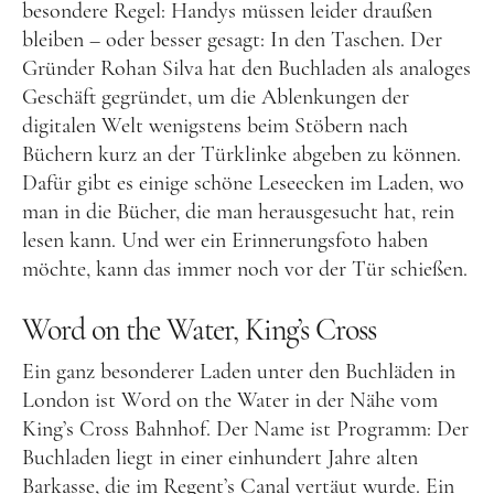
besondere Regel: Handys müssen leider draußen
Frankreich
bleiben – oder besser gesagt: In den Taschen. Der
Gründer Rohan Silva hat den Buchladen als analoges
Großbritannien
Geschäft gegründet, um die Ablenkungen der
Gibraltar
digitalen Welt wenigstens beim Stöbern nach
Nordirland
Büchern kurz an der Türklinke abgeben zu können.
Dafür gibt es einige schöne Leseecken im Laden, wo
Irland
man in die Bücher, die man herausgesucht hat, rein
Luxemburg
lesen kann. Und wer ein Erinnerungsfoto haben
Niederlande
möchte, kann das immer noch vor der Tür schießen.
Österreich
Word on the Water, King’s Cross
Schweiz
Ein ganz besonderer Laden unter den Buchläden in
Naher Osten
London ist Word on the Water in der Nähe vom
King’s Cross Bahnhof. Der Name ist Programm: Der
Oman
Buchladen liegt in einer einhundert Jahre alten
Ozeanien
Barkasse, die im Regent’s Canal vertäut wurde. Ein