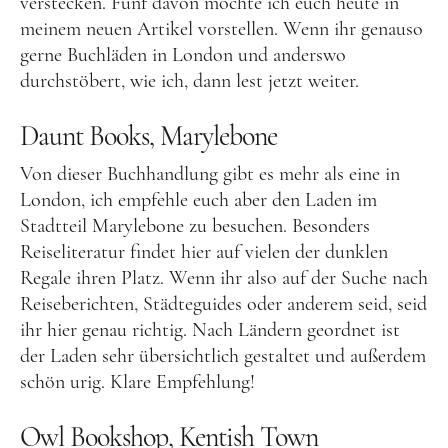
verstecken. Fünf davon möchte ich euch heute in
Lettland
meinem neuen Artikel vorstellen. Wenn ihr genauso
Nordeuropa
gerne Buchläden in London und anderswo
Dänemark
durchstöbert, wie ich, dann lest jetzt weiter.
Färöer Inseln
Daunt Books, Marylebone
Finnland
Von dieser Buchhandlung gibt es mehr als eine in
Norwegen
London, ich empfehle euch aber den Laden im
Schweden
Stadtteil Marylebone zu besuchen. Besonders
Reiseliteratur findet hier auf vielen der dunklen
Osteuropa
Regale ihren Platz. Wenn ihr also auf der Suche nach
Bosnien und Herzegowina
Reiseberichten, Städteguides oder anderem seid, seid
ihr hier genau richtig. Nach Ländern geordnet ist
Kroatien
der Laden sehr übersichtlich gestaltet und außerdem
Moldau
schön urig. Klare Empfehlung!
Polen
Owl Bookshop, Kentish Town
Rumänien