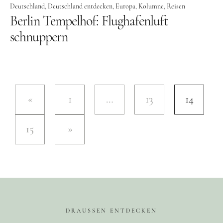
Deutschland
Deutschland entdecken
Europa
Kolumne
Reisen
Großbritannien
Berlin Tempelhof: Flughafenluft
Gibraltar
schnuppern
Nordirland
Irland
Luxemburg
1
…
13
14
Niederlande
Österreich
15
Schweiz
Naher Osten
Oman
Ozeanien
DRAUSSEN ENTDECKEN
Australien