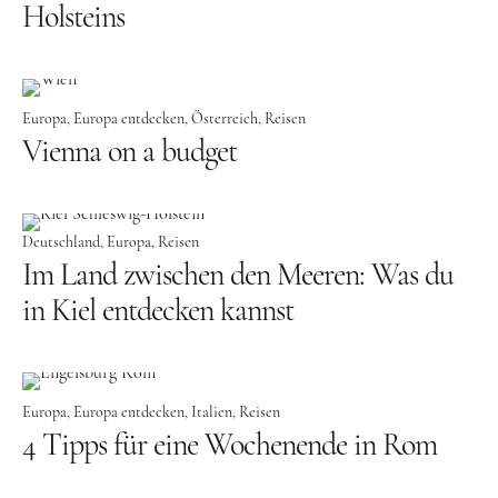
Holsteins
Nordeuropa
Dänemark
Europa
Europa entdecken
Österreich
Reisen
Finnland
Vienna on a budget
Norwegen
Schweden
Deutschland
Europa
Reisen
Osteuropa
Im Land zwischen den Meeren: Was du
Bosnien und Herzegowina
in Kiel entdecken kannst
Kroatien
Moldau
Polen
Europa
Europa entdecken
Italien
Reisen
4 Tipps für eine Wochenende in Rom
Rumänien
Slowakei