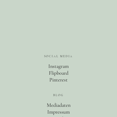
Food
Kolumne
SOCIAL MEDIA
Instagram
Instagram
Flipboard
Pinterest
Flipboard
Pinterest
BLOG
MOIN, MOIN!
Mediadaten
Impressum
Ich bin Anna, in Norddeutschland aufgewachsen