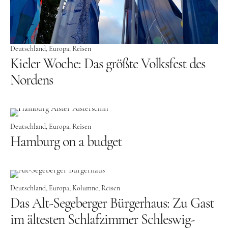
USA
Westküste
Deutschland
Europa
Reisen
Ostküste
Kieler Woche: Das größte Volksfest des
Hawaii
Nordens
Asien
China
Deutschland
Europa
Reisen
Japan
Hamburg on a budget
Südkorea
Taiwan
Deutschland
Europa
Kolumne
Reisen
Europa
Das Alt-Segeberger Bürgerhaus: Zu Gast
Baltikum
im ältesten Schlafzimmer Schleswig-
Lettland