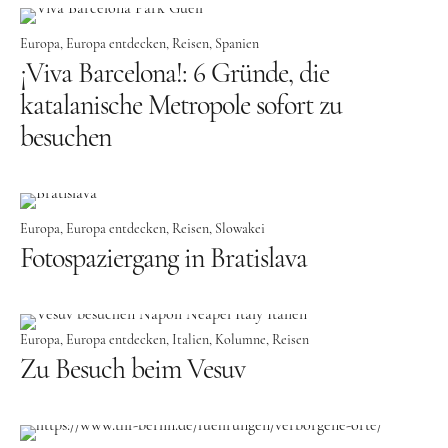
Tschechien
Europa
Europa entdecken
Reisen
Spanien
Ungarn
¡Viva Barcelona!: 6 Gründe, die
katalanische Metropole sofort zu
Südeuropa
besuchen
Griechenland
Italien
Malta
Europa
Europa entdecken
Reisen
Slowakei
Spanien
Fotospaziergang in Bratislava
Zypern
Westeuropa
Europa
Europa entdecken
Italien
Kolumne
Reisen
Belgien
Zu Besuch beim Vesuv
Deutschland
Frankreich