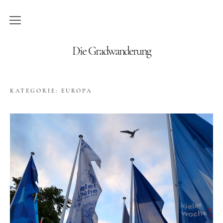
Blog
Die Gradwanderung
Wandern
KATEGORIE:
EUROPA
Roadtrips
Reisen
Afrika
Namibia
Seychellen
Amerika
Kanada