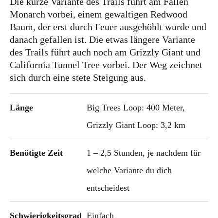
Die kurze Variante des Trails führt am Fallen
Monarch vorbei, einem gewaltigen Redwood
Slowakei
Baum, der erst durch Feuer ausgehöhlt wurde und
Tschechien
danach gefallen ist. Die etwas längere Variante
Ungarn
des Trails führt auch noch am Grizzly Giant und
California Tunnel Tree vorbei. Der Weg zeichnet
Südeuropa
sich durch eine stete Steigung aus.
Griechenland
Italien
Länge
Big Trees Loop: 400 Meter,
Malta
Grizzly Giant Loop: 3,2 km
Spanien
Benötigte Zeit
1 – 2,5 Stunden, je nachdem für
Zypern
welche Variante du dich
Westeuropa
entscheidest
Belgien
Deutschland
Schwierigkeitsgrad
Einfach