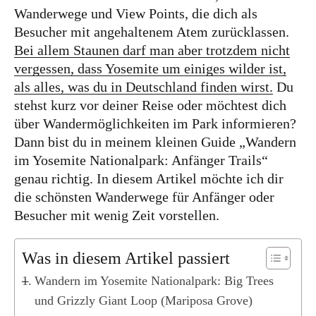
Kanada
Wanderwege und View Points, die dich als
USA
Besucher mit angehaltenem Atem zurücklassen.
Bei allem Staunen darf man aber trotzdem nicht
Westküste
vergessen, dass Yosemite um einiges wilder ist,
Ostküste
als alles, was du in Deutschland finden wirst.
Du
Hawaii
stehst kurz vor deiner Reise oder möchtest dich
über Wandermöglichkeiten im Park informieren?
Asien
Dann bist du in meinem kleinen Guide „Wandern
im Yosemite Nationalpark: Anfänger Trails“
China
genau richtig. In diesem Artikel möchte ich dir
Japan
die schönsten Wanderwege für Anfänger oder
Südkorea
Besucher mit wenig Zeit vorstellen.
Taiwan
Was in diesem Artikel passiert
Europa
Wandern im Yosemite Nationalpark: Big Trees
Baltikum
und Grizzly Giant Loop (Mariposa Grove)