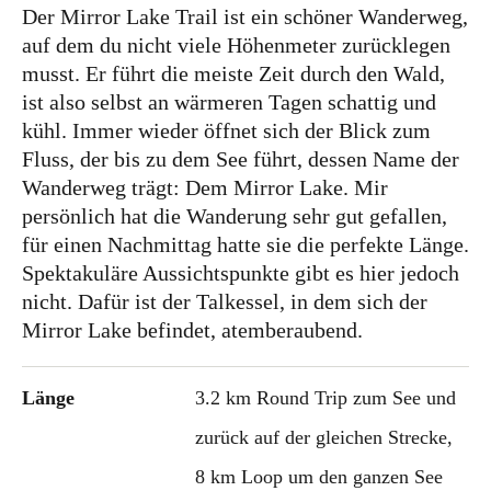
Der Mirror Lake Trail ist ein schöner Wanderweg,
Ich bin Anna, in Norddeutschland aufgewachsen
auf dem du nicht viele Höhenmeter zurücklegen
und leidenschaftliche Bloggerin, und schreibe auf
musst. Er führt die meiste Zeit durch den Wald,
diesem meinem Blog über das Wandern, das
ist also selbst an wärmeren Tagen schattig und
Reisen und Food. Wenn du dich für diese Themen
kühl. Immer wieder öffnet sich der Blick zum
interessierst, dann bist du hier genau richtig.
Fluss, der bis zu dem See führt, dessen Name der
Herzlich willkommen!
Wanderweg trägt: Dem Mirror Lake. Mir
persönlich hat die Wanderung sehr gut gefallen,
Impressum
|
Datenschutz
für einen Nachmittag hatte sie die perfekte Länge.
Spektakuläre Aussichtspunkte gibt es hier jedoch
nicht. Dafür ist der Talkessel, in dem sich der
Mirror Lake befindet, atemberaubend.
Länge
3.2 km Round Trip zum See und
zurück auf der gleichen Strecke,
8 km Loop um den ganzen See