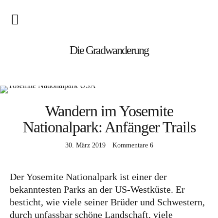
Blog
Die Gradwanderung
Wandern
Roadtrips
Wandern im Yosemite
Reisen
Nationalpark: Anfänger Trails
30. März 2019
Kommentare
6
Afrika
Namibia
Der Yosemite Nationalpark ist einer der
Seychellen
bekanntesten Parks an der US-Westküste. Er
besticht, wie viele seiner Brüder und Schwestern,
Amerika
durch unfassbar schöne Landschaft, viele