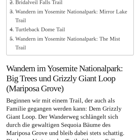
Lettland
Bridalveil Falls Trail
Wandern im Yosemite Nationalpark: Mirror Lake
Nordeuropa
Trail
Dänemark
Turtleback Dome Tail
Färöer Inseln
Wandern im Yosemite Nationalpark: The Mist
Finnland
Trail
Norwegen
Wandern im Yosemite Nationalpark:
Schweden
Big Trees und Grizzly Giant Loop
Osteuropa
(Mariposa Grove)
Bosnien und Herzegowina
Beginnen wir mit einem Trail, der auch als
Kroatien
Familie gegangen werden kann: Dem Grizzly
Giant Loop. Der Wanderweg schlängelt sich
Moldau
durch die gewaltigen Sequoia Bäume des
Polen
Mariposa Grove und bleib dabei stets schattig.
Rumänien