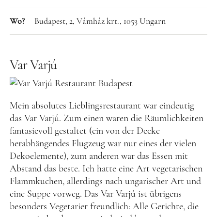
Food
Wo?
Budapest, 2, Vámház krt., 1053 Ungarn
Kolumne
Var Varjú
Mein absolutes Lieblingsrestaurant war eindeutig
das Var Varjú. Zum einen waren die Räumlichkeiten
Instagram
Flipboard
Pinterest
fantasievoll gestaltet (ein von der Decke
herabhängendes Flugzeug war nur eines der vielen
Dekoelemente), zum anderen war das Essen mit
Abstand das beste. Ich hatte eine Art vegetarischen
Flammkuchen, allerdings nach ungarischer Art und
MOIN, MOIN!
eine Suppe vorweg. Das Var Varjú ist übrigens
besonders Vegetarier freundlich: Alle Gerichte, die
Ich bin Anna, in Norddeutschland aufgewachsen