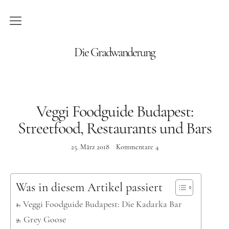
Blog
Die Gradwanderung
Wandern
Roadtrips
Veggi Foodguide Budapest:
Streetfood, Restaurants und Bars
Reisen
25. März 2018
Kommentare
4
Afrika
Namibia
Was in diesem Artikel passiert
Seychellen
Veggi Foodguide Budapest: Die Kadarka Bar
Amerika
Grey Goose