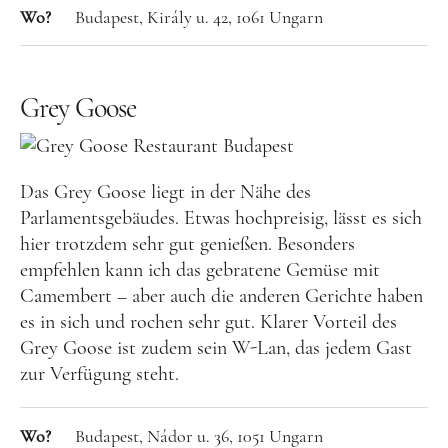
Wo?
Budapest, Király u. 42, 1061 Ungarn
Tschechien
Ungarn
Grey Goose
Südeuropa
Griechenland
Italien
Das Grey Goose liegt in der Nähe des
Parlamentsgebäudes. Etwas hochpreisig, lässt es sich
Malta
hier trotzdem sehr gut genießen. Besonders
Spanien
empfehlen kann ich das gebratene Gemüse mit
Zypern
Camembert – aber auch die anderen Gerichte haben
es in sich und rochen sehr gut. Klarer Vorteil des
Westeuropa
Grey Goose ist zudem sein W-Lan, das jedem Gast
Belgien
zur Verfügung steht.
Deutschland
Wo?
Budapest, Nádor u. 36, 1051 Ungarn
Frankreich