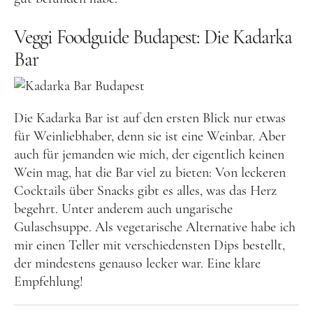
Lettland
Nordeuropa
Veggi Foodguide Budapest: Die Kadarka
Bar
Dänemark
Finnland
Norwegen
Die Kadarka Bar ist auf den ersten Blick nur etwas
Schweden
für Weinliebhaber, denn sie ist eine Weinbar. Aber
auch für jemanden wie mich, der eigentlich keinen
Osteuropa
Wein mag, hat die Bar viel zu bieten: Von leckeren
Bosnien und Herzegowina
Cocktails über Snacks gibt es alles, was das Herz
begehrt. Unter anderem auch ungarische
Kroatien
Gulaschsuppe. Als vegetarische Alternative habe ich
Moldau
mir einen Teller mit verschiedensten Dips bestellt,
Polen
der mindestens genauso lecker war. Eine klare
Empfehlung!
Rumänien
Slowakei