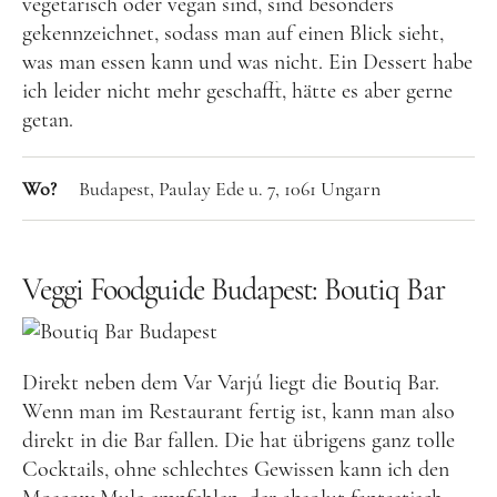
vegetarisch oder vegan sind, sind besonders
und leidenschaftliche Bloggerin, und schreibe auf
gekennzeichnet, sodass man auf einen Blick sieht,
diesem meinem Blog über das Wandern, das Reisen
was man essen kann und was nicht. Ein Dessert habe
und Food. Wenn du dich für diese Themen
ich leider nicht mehr geschafft, hätte es aber gerne
interessierst, dann bist du hier genau richtig.
getan.
Herzlich willkommen!
Wo?
Budapest, Paulay Ede u. 7, 1061 Ungarn
Impressum
|
Datenschutz
Veggi Foodguide Budapest: Boutiq Bar
Direkt neben dem Var Varjú liegt die Boutiq Bar.
Wenn man im Restaurant fertig ist, kann man also
direkt in die Bar fallen. Die hat übrigens ganz tolle
Cocktails, ohne schlechtes Gewissen kann ich den