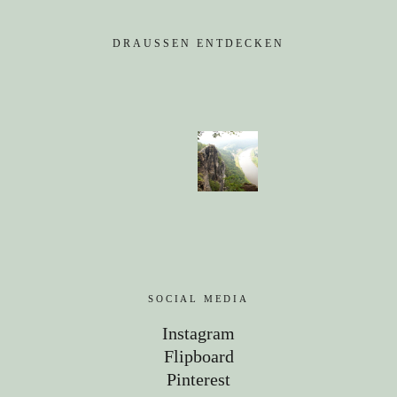
Kanada
USA
DRAUSSEN ENTDECKEN
Westküste
Ostküste
Hawaii
Asien
China
Japan
Südkorea
Taiwan
SOCIAL MEDIA
Instagram
Europa
Flipboard
Baltikum
Pinterest