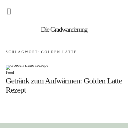
Blog
Die Gradwanderung
Wandern
SCHLAGWORT:
GOLDEN LATTE
Roadtrips
Reisen
Food
Getränk zum Aufwärmen: Golden Latte
Afrika
Rezept
Namibia
Seychellen
Amerika