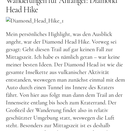
Wanderungen für Anfänger: Diamond
Lettland
Head Hike
Nordeuropa
Dänemark
Finnland
Mein persönliches Highlight, was den Ausblick
angeht, war der Diamond Head Hike. Vorweg sei
Norwegen
gesagt: Geht diesen Trail auf gar keinen Fall zur
Schweden
Mittagszeit. Ich habe es nämlich getan – war keine
meiner besten Ideen. Der Diamond Head ist wie die
Osteuropa
gesamte Inselkette aus vulkanischer Aktivität
Bosnien und Herzegowina
entstanden, weswegen man zunächst einmal mit dem
Auto durch einen Tunnel ins Innere des Kraters
Kroatien
fährt. Von hier aus folgt man dann dem Trail an der
Moldau
Innenseite entlang bis hoch zum Kraterrand. Der
Polen
Großteil der Wanderung findet also in relativ
geschützter Umgebung statt, weswegen die Luft
Rumänien
steht. Besonders zur Mittagszeit ist es deshalb
Slowakei