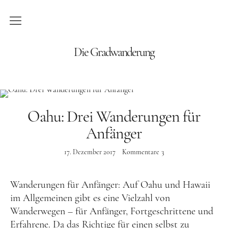
Blog
Die Gradwanderung
Wandern
Roadtrips
Oahu: Drei Wanderungen für
Reisen
Anfänger
17. Dezember 2017
Kommentare
3
Afrika
Namibia
Wanderungen für Anfänger: Auf Oahu und Hawaii
Seychellen
im Allgemeinen gibt es eine Vielzahl von
Wanderwegen – für Anfänger, Fortgeschrittene und
Amerika
Erfahrene. Da das Richtige für einen selbst zu