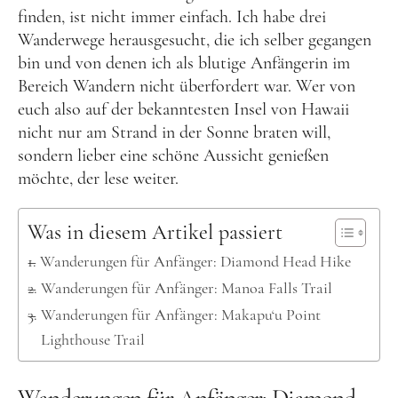
Kanada
finden, ist nicht immer einfach. Ich habe drei
USA
Wanderwege herausgesucht, die ich selber gegangen
bin und von denen ich als blutige Anfängerin im
Westküste
Bereich Wandern nicht überfordert war. Wer von
Ostküste
euch also auf der bekanntesten Insel von Hawaii
Hawaii
nicht nur am Strand in der Sonne braten will,
sondern lieber eine schöne Aussicht genießen
Asien
möchte, der lese weiter.
China
Was in diesem Artikel passiert
Japan
Wanderungen für Anfänger: Diamond Head Hike
Südkorea
Wanderungen für Anfänger: Manoa Falls Trail
Taiwan
Wanderungen für Anfänger: Makapu‘u Point
Europa
Lighthouse Trail
Baltikum