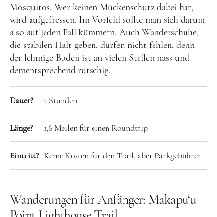
Mosquitos. Wer keinen Mückenschutz dabei hat,
und leidenschaftliche Bloggerin, und schreibe auf
wird aufgefressen. Im Vorfeld sollte man sich darum
diesem meinem Blog über das Wandern, das Reisen
also auf jeden Fall kümmern. Auch Wanderschuhe,
und Food. Wenn du dich für diese Themen
die stabilen Halt geben, dürfen nicht fehlen, denn
interessierst, dann bist du hier genau richtig.
der lehmige Boden ist an vielen Stellen nass und
Herzlich willkommen!
dementsprechend rutschig.
Impressum
|
Datenschutz
Dauer?
2 Stunden
Länge?
1,6 Meilen für einen Roundtrip
Eintritt?
Keine Kosten für den Trail, aber Parkgebühren
Wanderungen für Anfänger: Makapu‘u
Point Lighthouse Trail