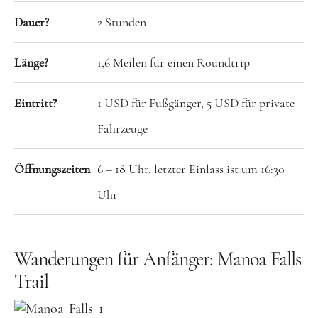
Großbritannien
Dauer?
2 Stunden
Gibraltar
Länge?
1,6 Meilen für einen Roundtrip
Nordirland
Irland
Eintritt?
1 USD für Fußgänger, 5 USD für private
Luxemburg
Fahrzeuge
Niederlande
Öffnungszeiten
6 – 18 Uhr, letzter Einlass ist um 16:30
Österreich
Uhr
Schweiz
Naher Osten
Wanderungen für Anfänger: Manoa Falls
Oman
Trail
Ozeanien
Australien