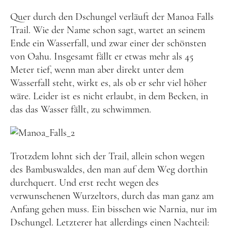
Quer durch den Dschungel verläuft der Manoa Falls
Food
Trail. Wie der Name schon sagt, wartet an seinem
Kolumne
Ende ein Wasserfall, und zwar einer der schönsten
von Oahu. Insgesamt fällt er etwas mehr als 45
Meter tief, wenn man aber direkt unter dem
Wasserfall steht, wirkt es, als ob er sehr viel höher
wäre. Leider ist es nicht erlaubt, in dem Becken, in
das das Wasser fällt, zu schwimmen.
Instagram
Flipboard
Pinterest
Trotzdem lohnt sich der Trail, allein schon wegen
des Bambuswaldes, den man auf dem Weg dorthin
durchquert. Und erst recht wegen des
verwunschenen Wurzeltors, durch das man ganz am
MOIN, MOIN!
Anfang gehen muss. Ein bisschen wie Narnia, nur im
Dschungel. Letzterer hat allerdings einen Nachteil:
Ich bin Anna, in Norddeutschland aufgewachsen