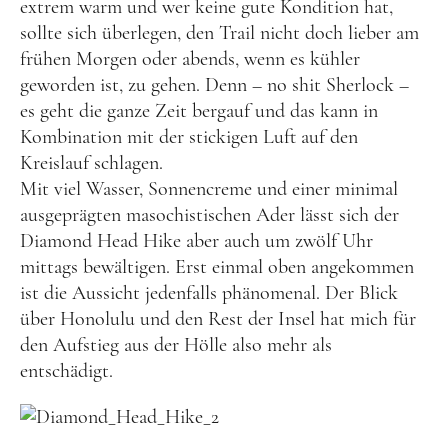
extrem warm und wer keine gute Kondition hat,
sollte sich überlegen, den Trail nicht doch lieber am
Tschechien
frühen Morgen oder abends, wenn es kühler
Ungarn
geworden ist, zu gehen. Denn – no shit Sherlock –
Südeuropa
es geht die ganze Zeit bergauf und das kann in
Kombination mit der stickigen Luft auf den
Griechenland
Kreislauf schlagen.
Italien
Mit viel Wasser, Sonnencreme und einer minimal
ausgeprägten masochistischen Ader lässt sich der
Malta
Diamond Head Hike aber auch um zwölf Uhr
Spanien
mittags bewältigen. Erst einmal oben angekommen
Zypern
ist die Aussicht jedenfalls phänomenal. Der Blick
über Honolulu und den Rest der Insel hat mich für
Westeuropa
den Aufstieg aus der Hölle also mehr als
Belgien
entschädigt.
Deutschland
Frankreich