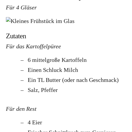
Lettland
Für 4 Gläser
Nordeuropa
Dänemark
Finnland
Zutaten
Norwegen
Für das Kartoffelpüree
Schweden
6 mittelgroße Kartoffeln
Osteuropa
Einen Schluck Milch
Bosnien und Herzegowina
Ein TL Butter (oder nach Geschmack)
Kroatien
Salz, Pfeffer
Moldau
Für den Rest
Polen
Rumänien
4 Eier
Slowakei