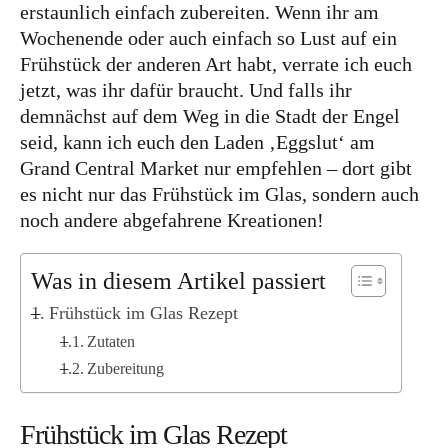
Kanada
erstaunlich einfach zubereiten. Wenn ihr am
Wochenende oder auch einfach so Lust auf ein
USA
Frühstück der anderen Art habt, verrate ich euch
Westküste
jetzt, was ihr dafür braucht. Und falls ihr
Ostküste
demnächst auf dem Weg in die Stadt der Engel
seid, kann ich euch den Laden ‚Eggslut‘ am
Hawaii
Grand Central Market nur empfehlen – dort gibt
es nicht nur das Frühstück im Glas, sondern auch
Asien
noch andere abgefahrene Kreationen!
China
Japan
Was in diesem Artikel passiert
Südkorea
Frühstück im Glas Rezept
Taiwan
Zutaten
Zubereitung
Europa
Baltikum
Frühstück im Glas Rezept