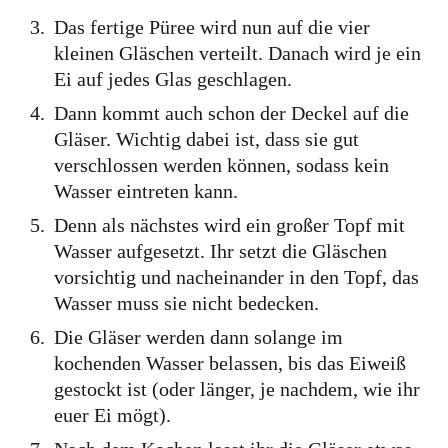
Das fertige Püree wird nun auf die vier
Großbritannien
kleinen Gläschen verteilt. Danach wird je ein
Gibraltar
Ei auf jedes Glas geschlagen.
Nordirland
Dann kommt auch schon der Deckel auf die
Gläser. Wichtig dabei ist, dass sie gut
Irland
verschlossen werden können, sodass kein
Luxemburg
Wasser eintreten kann.
Niederlande
Denn als nächstes wird ein großer Topf mit
Österreich
Wasser aufgesetzt. Ihr setzt die Gläschen
vorsichtig und nacheinander in den Topf, das
Schweiz
Wasser muss sie nicht bedecken.
Naher Osten
Die Gläser werden dann solange im
kochenden Wasser belassen, bis das Eiweiß
Oman
gestockt ist (oder länger, je nachdem, wie ihr
Ozeanien
euer Ei mögt).
Australien