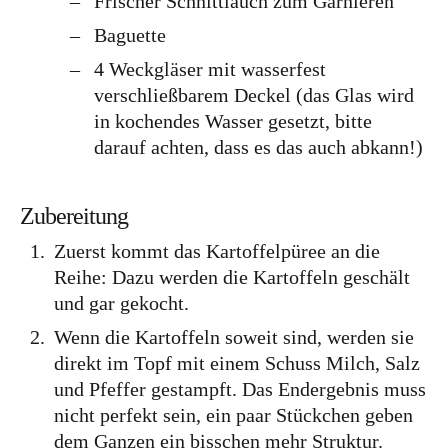
Frischer Schnittlauch zum Garnieren
Tschechien
Baguette
4 Weckgläser mit wasserfest
Ungarn
verschließbarem Deckel (das Glas wird
Südeuropa
in kochendes Wasser gesetzt, bitte
Griechenland
darauf achten, dass es das auch abkann!)
Italien
Zubereitung
Malta
Zuerst kommt das Kartoffelpüree an die
Spanien
Reihe: Dazu werden die Kartoffeln geschält
Zypern
und gar gekocht.
Westeuropa
Wenn die Kartoffeln soweit sind, werden sie
direkt im Topf mit einem Schuss Milch, Salz
Belgien
und Pfeffer gestampft. Das Endergebnis muss
Deutschland
nicht perfekt sein, ein paar Stückchen geben
Frankreich
dem Ganzen ein bisschen mehr Struktur.