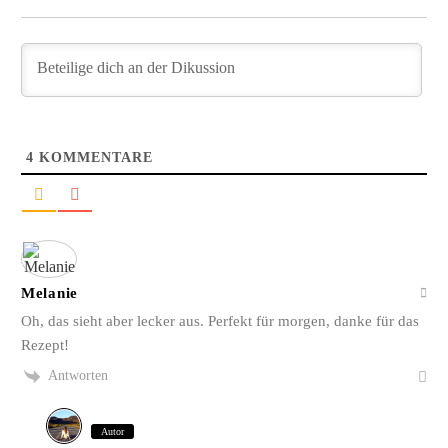
und leidenschaftliche Bloggerin, und schreibe auf
diesem meinem Blog über das Wandern, das
Reisen und Food. Wenn du dich für diese Themen
interessierst, dann bist du hier genau richtig.
Herzlich willkommen!
4
KOMMENTARE
Impressum
|
Datenschutz
Melanie
Oh, das sieht aber lecker aus. Perfekt für morgen, danke für das
Rezept!
Antworten
Autor