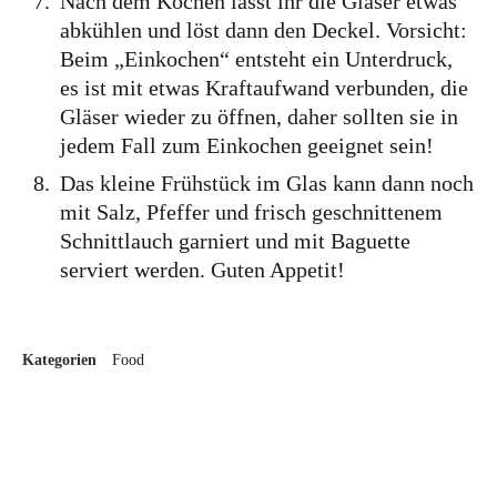
Nach dem Kochen lasst ihr die Gläser etwas
abkühlen und löst dann den Deckel. Vorsicht:
Food
Beim „Einkochen“ entsteht ein Unterdruck,
es ist mit etwas Kraftaufwand verbunden, die
Kolumne
Gläser wieder zu öffnen, daher sollten sie in
jedem Fall zum Einkochen geeignet sein!
Das kleine Frühstück im Glas kann dann noch
mit Salz, Pfeffer und frisch geschnittenem
Schnittlauch garniert und mit Baguette
serviert werden. Guten Appetit!
Instagram
Flipboard
Pinterest
Kategorien
Food
MOIN, MOIN!
Ich bin Anna, in Norddeutschland aufgewachsen