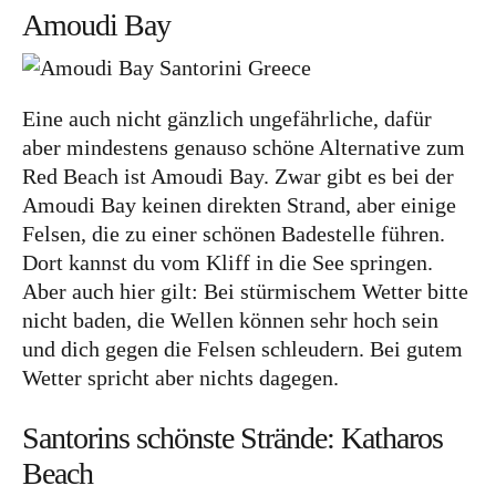
Amoudi Bay
Food
Kolumne
Eine auch nicht gänzlich ungefährliche, dafür
aber mindestens genauso schöne Alternative zum
Red Beach ist Amoudi Bay. Zwar gibt es bei der
Amoudi Bay keinen direkten Strand, aber einige
Felsen, die zu einer schönen Badestelle führen.
Dort kannst du vom Kliff in die See springen.
Instagram
Flipboard
Pinterest
Aber auch hier gilt: Bei stürmischem Wetter bitte
nicht baden, die Wellen können sehr hoch sein
und dich gegen die Felsen schleudern. Bei gutem
Wetter spricht aber nichts dagegen.
MOIN, MOIN!
Santorins schönste Strände: Katharos
Beach
Ich bin Anna, in Norddeutschland aufgewachsen