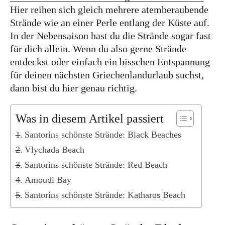
Kanada
Hier reihen sich gleich mehrere atemberaubende
USA
Strände wie an einer Perle entlang der Küste auf.
In der Nebensaison hast du die Strände sogar fast
Westküste
für dich allein. Wenn du also gerne Strände
Ostküste
entdeckst oder einfach ein bisschen Entspannung
Hawaii
für deinen nächsten Griechenlandurlaub suchst,
dann bist du hier genau richtig.
Asien
China
Was in diesem Artikel passiert
Japan
Santorins schönste Strände: Black Beaches
Vlychada Beach
Südkorea
Santorins schönste Strände: Red Beach
Taiwan
Amoudi Bay
Europa
Santorins schönste Strände: Katharos Beach
Baltikum