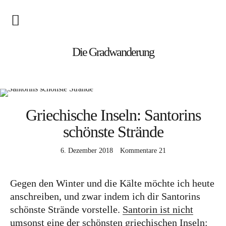
Blog
Die Gradwanderung
Wandern
Roadtrips
Griechische Inseln: Santorins
Reisen
schönste Strände
6. Dezember 2018
Kommentare
21
Afrika
Namibia
Gegen den Winter und die Kälte möchte ich heute
Seychellen
anschreiben, und zwar indem ich dir Santorins
schönste Strände vorstelle.
Santorin ist nicht
Amerika
umsonst eine der schönsten griechischen Inseln
: