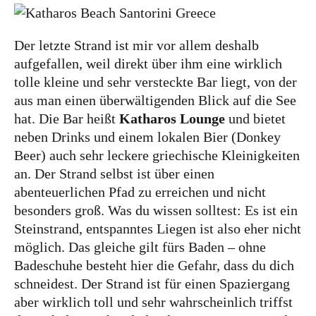
und leidenschaftliche Bloggerin, und schreibe auf
diesem meinem Blog über das Wandern, das
Der letzte Strand ist mir vor allem deshalb
Reisen und Food. Wenn du dich für diese Themen
aufgefallen, weil direkt über ihm eine wirklich
interessierst, dann bist du hier genau richtig.
tolle kleine und sehr versteckte Bar liegt, von der
Herzlich willkommen!
aus man einen überwältigenden Blick auf die See
hat. Die Bar heißt
Katharos Lounge
und bietet
Impressum
|
Datenschutz
neben Drinks und einem lokalen Bier (Donkey
Beer) auch sehr leckere griechische Kleinigkeiten
an. Der Strand selbst ist über einen
abenteuerlichen Pfad zu erreichen und nicht
besonders groß. Was du wissen solltest: Es ist ein
Steinstrand, entspanntes Liegen ist also eher nicht
möglich. Das gleiche gilt fürs Baden – ohne
Badeschuhe besteht hier die Gefahr, dass du dich
schneidest. Der Strand ist für einen Spaziergang
aber wirklich toll und sehr wahrscheinlich triffst