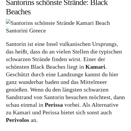
Santorins schönste Strände: Black
Lettland
Beaches
Nordeuropa
Dänemark
Finnland
Santorin ist eine Insel vulkanischen Ursprungs,
Norwegen
das heißt, dass du an vielen Stellen die typischen
Schweden
schwarzen Strände finden wirst. Einer der
schönsten Black Beaches liegt in
Kamari
.
Osteuropa
Geschützt durch eine Landzunge kannst du hier
Bosnien und Herzegowina
ganz wunderbar baden und das Mittelmeer
Kroatien
genießen. Wenn du den längsten schwarzen
Sandstrand von Santorin besuchen möchtest, dann
Moldau
schau einmal in
Perissa
vorbei. Als Alternative
Polen
zu Kamari und Perissa bietet sich sonst auch
Rumänien
Perivolos
an.
Slowakei