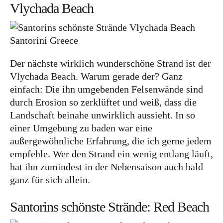
Vlychada Beach
Tschechien
Ungarn
Südeuropa
Der nächste wirklich wunderschöne Strand ist der
Griechenland
Vlychada Beach. Warum gerade der? Ganz
einfach: Die ihn umgebenden Felsenwände sind
Italien
durch Erosion so zerklüftet und weiß, dass die
Malta
Landschaft beinahe unwirklich aussieht. In so
Spanien
einer Umgebung zu baden war eine
außergewöhnliche Erfahrung, die ich gerne jedem
Zypern
empfehle. Wer den Strand ein wenig entlang läuft,
Westeuropa
hat ihn zumindest in der Nebensaison auch bald
ganz für sich allein.
Belgien
Deutschland
Santorins schönste Strände: Red Beach
Frankreich