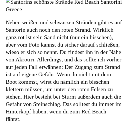
Großbritannien
Gibraltar
Neben weißen und schwarzen Stränden gibt es auf
Nordirland
Santorin auch noch den roten Strand. Wirklich
ganz rot ist sein Sand nicht (nur ein bisschen),
Irland
aber vom Foto kannst du sicher darauf schließen,
Luxemburg
wieso er sich so nennt. Du findest ihn in der Nähe
von Akrotiri. Allerdings, und das sollte ich vorher
Niederlande
auf jeden Fall erwähnen: Der Zugang zum Strand
Österreich
ist auf eigene Gefahr. Wenn du nicht mit dem
Schweiz
Boot kommst, wirst du nämlich ein bisschen
klettern müssen, um unter den roten Felsen zu
Naher Osten
stehen. Hier besteht bei Sturm außerdem auch die
Gefahr von Steinschlag. Das solltest du immer im
Oman
Hinterkopf haben, wenn du zum Red Beach
Ozeanien
fährst.
Australien