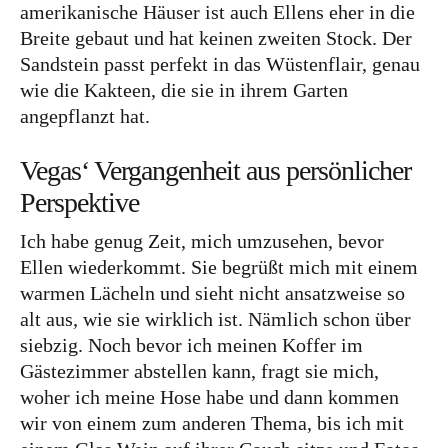
Lettland
amerikanische Häuser ist auch Ellens eher in die
Breite gebaut und hat keinen zweiten Stock. Der
Nordeuropa
Sandstein passt perfekt in das Wüstenflair, genau
Dänemark
wie die Kakteen, die sie in ihrem Garten
angepflanzt hat.
Färöer Inseln
Finnland
Vegas‘ Vergangenheit aus persönlicher
Norwegen
Perspektive
Schweden
Ich habe genug Zeit, mich umzusehen, bevor
Osteuropa
Ellen wiederkommt. Sie begrüßt mich mit einem
warmen Lächeln und sieht nicht ansatzweise so
Bosnien und Herzegowina
alt aus, wie sie wirklich ist. Nämlich schon über
Kroatien
siebzig. Noch bevor ich meinen Koffer im
Gästezimmer abstellen kann, fragt sie mich,
Moldau
woher ich meine Hose habe und dann kommen
Polen
wir von einem zum anderen Thema, bis ich mit
Rumänien