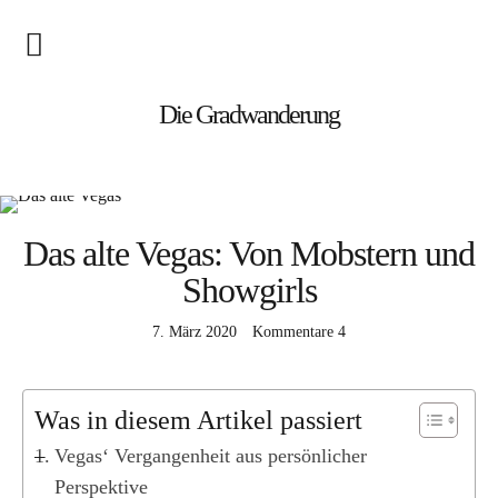
Blog
Die Gradwanderung
Wandern
Roadtrips
Das alte Vegas: Von Mobstern und
Reisen
Showgirls
7. März 2020
Kommentare
4
Afrika
Namibia
Seychellen
Was in diesem Artikel passiert
Vegas‘ Vergangenheit aus persönlicher
Amerika
Perspektive