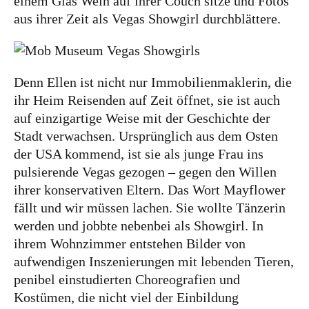
einem Glas Wein auf ihrer Couch sitze und Fotos
aus ihrer Zeit als Vegas Showgirl durchblättere.
Slowakei
Tschechien
Ungarn
Denn Ellen ist nicht nur Immobilienmaklerin, die
ihr Heim Reisenden auf Zeit öffnet, sie ist auch
Südeuropa
auf einzigartige Weise mit der Geschichte der
Griechenland
Stadt verwachsen. Ursprünglich aus dem Osten
Italien
der USA kommend, ist sie als junge Frau ins
pulsierende Vegas gezogen – gegen den Willen
Malta
ihrer konservativen Eltern. Das Wort Mayflower
Spanien
fällt und wir müssen lachen. Sie wollte Tänzerin
Zypern
werden und jobbte nebenbei als Showgirl. In
ihrem Wohnzimmer entstehen Bilder von
Westeuropa
aufwendigen Inszenierungen mit lebenden Tieren,
Belgien
penibel einstudierten Choreografien und
Kostümen, die nicht viel der Einbildung
Deutschland