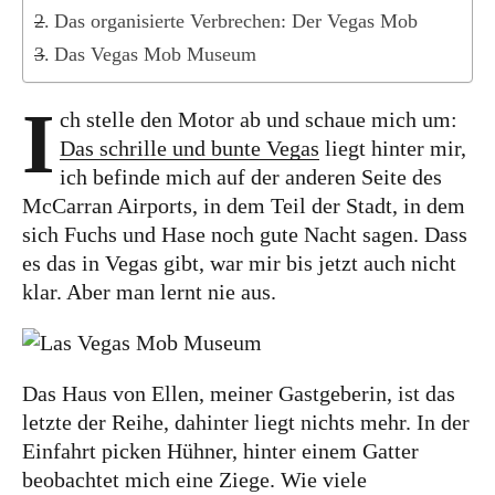
Kanada
Das organisierte Verbrechen: Der Vegas Mob
USA
Das Vegas Mob Museum
Westküste
I
ch stelle den Motor ab und schaue mich um:
Ostküste
Das schrille und bunte Vegas
liegt hinter mir,
Hawaii
ich befinde mich auf der anderen Seite des
McCarran Airports, in dem Teil der Stadt, in dem
Asien
sich Fuchs und Hase noch gute Nacht sagen. Dass
China
es das in Vegas gibt, war mir bis jetzt auch nicht
klar. Aber man lernt nie aus.
Japan
Südkorea
Taiwan
Das Haus von Ellen, meiner Gastgeberin, ist das
Europa
letzte der Reihe, dahinter liegt nichts mehr. In der
Einfahrt picken Hühner, hinter einem Gatter
Baltikum
beobachtet mich eine Ziege. Wie viele