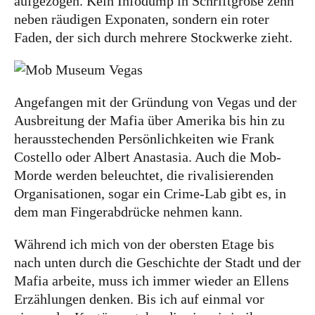
aufgezogen. Kein Infodump in Schriftgröße zehn
Ich bin Anna, in Norddeutschland aufgewachsen
neben räudigen Exponaten, sondern ein roter
und leidenschaftliche Bloggerin, und schreibe auf
Faden, der sich durch mehrere Stockwerke zieht.
diesem meinem Blog über das Wandern, das
Reisen und Food. Wenn du dich für diese Themen
interessierst, dann bist du hier genau richtig.
Angefangen mit der Gründung von Vegas und der
Herzlich willkommen!
Ausbreitung der Mafia über Amerika bis hin zu
herausstechenden Persönlichkeiten wie Frank
Impressum
|
Datenschutz
Costello oder Albert Anastasia. Auch die Mob-
Morde werden beleuchtet, die rivalisierenden
Organisationen, sogar ein Crime-Lab gibt es, in
dem man Fingerabdrücke nehmen kann.
Während ich mich von der obersten Etage bis
nach unten durch die Geschichte der Stadt und der
Mafia arbeite, muss ich immer wieder an Ellens
Erzählungen denken. Bis ich auf einmal vor