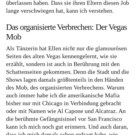
überlassen haben. Dass sie ihren Eltern diesen Job
Frankreich
lange verschwiegen hat, kann ich verstehen.
Großbritannien
Das organisierte Verbrechen: Der Vegas
Gibraltar
Mob
Nordirland
Als Tänzerin hat Ellen nicht nur die glamourösen
Irland
Seiten des alten Vegas kennengelernt, wie sie
Luxemburg
erzählt, sondern ist auch in Berührung mit den
Schattenseiten gekommen. Denn die Stadt und die
Niederlande
Shows lagen damals größtenteils in den Händen
Österreich
des Mob, des organisierten Verbrechens. Warum
Schweiz
auch immer habe ich die amerikanische Mafia
bisher nur mit Chicago in Verbindung gebracht
Naher Osten
oder mit Namen wie Al Capone und Alcatraz. An
die berühmte Gefängnisinsel vor San Francisco
Oman
kann ich mich noch gut erinnern. Und auch daran,
Ozeanien
dass ich mich damals schon gefragt habe, wie