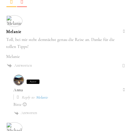
Melanie
Toll, bei mir steht demnächst genau die Reise an. Danke für die
tollen Tipps!
Melanie
Antworten
Autor
Anna
Reply to
Melanie
Bitte 🙂
Antworten