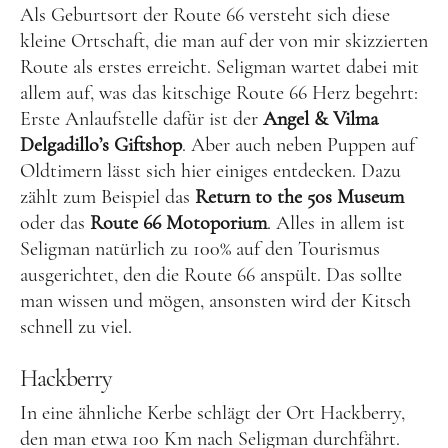
Als Geburtsort der Route 66 versteht sich diese
Australien
kleine Ortschaft, die man auf der von mir skizzierten
Food
Route als erstes erreicht. Seligman wartet dabei mit
allem auf, was das kitschige Route 66 Herz begehrt:
Kolumne
Erste Anlaufstelle dafür ist der
Angel & Vilma
Delgadillo’s Giftshop
. Aber auch neben Puppen auf
Oldtimern lässt sich hier einiges entdecken. Dazu
zählt zum Beispiel das
Return to the 50s Museum
oder das
Route 66 Motoporium
. Alles in allem ist
Seligman natürlich zu 100% auf den Tourismus
ausgerichtet, den die Route 66 anspült. Das sollte
Instagram
Flipboard
Pinterest
man wissen und mögen, ansonsten wird der Kitsch
schnell zu viel.
Hackberry
In eine ähnliche Kerbe schlägt der Ort Hackberry,
MOIN, MOIN!
den man etwa 100 Km nach Seligman durchfährt.