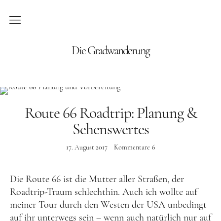
Blog
Die Gradwanderung
Wandern
Roadtrips
Route 66 Roadtrip: Planung &
Reisen
Sehenswertes
17. August 2017
Kommentare
6
Afrika
Namibia
Die Route 66 ist die Mutter aller Straßen, der
Seychellen
Roadtrip-Traum schlechthin. Auch ich wollte auf
meiner Tour durch den Westen der USA unbedingt
Amerika
auf ihr unterwegs sein – wenn auch natürlich nur auf