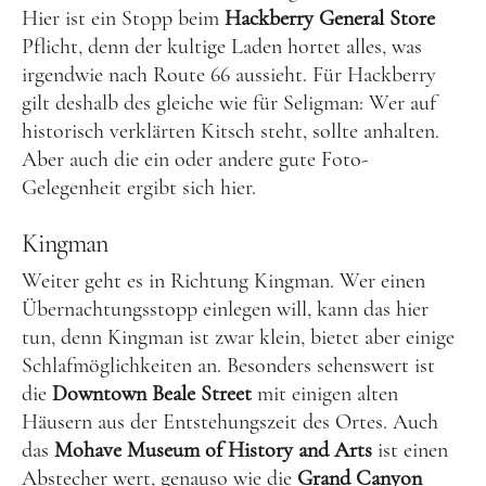
Hier ist ein Stopp beim
Hackberry General Store
Ich bin Anna, in Norddeutschland aufgewachsen
Pflicht, denn der kultige Laden hortet alles, was
und leidenschaftliche Bloggerin, und schreibe auf
irgendwie nach Route 66 aussieht. Für Hackberry
diesem meinem Blog über das Wandern, das Reisen
gilt deshalb des gleiche wie für Seligman: Wer auf
und Food. Wenn du dich für diese Themen
historisch verklärten Kitsch steht, sollte anhalten.
interessierst, dann bist du hier genau richtig.
Aber auch die ein oder andere gute Foto-
Herzlich willkommen!
Gelegenheit ergibt sich hier.
Kingman
Impressum
|
Datenschutz
Weiter geht es in Richtung Kingman. Wer einen
Übernachtungsstopp einlegen will, kann das hier
tun, denn Kingman ist zwar klein, bietet aber einige
Schlafmöglichkeiten an. Besonders sehenswert ist
die
Downtown Beale Street
mit einigen alten
Häusern aus der Entstehungszeit des Ortes. Auch
das
Mohave Museum of History and Arts
ist einen
Abstecher wert, genauso wie die
Grand Canyon