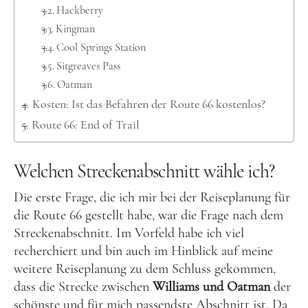
Lettland
Hackberry
Kingman
Nordeuropa
Cool Springs Station
Dänemark
Sitgreaves Pass
Färöer Inseln
Oatman
Kosten: Ist das Befahren der Route 66 kostenlos?
Finnland
Route 66: End of Trail
Norwegen
Schweden
Welchen Streckenabschnitt wähle ich?
Osteuropa
Die erste Frage, die ich mir bei der Reiseplanung für
Bosnien und Herzegowina
die Route 66 gestellt habe, war die Frage nach dem
Kroatien
Streckenabschnitt. Im Vorfeld habe ich viel
recherchiert und bin auch im Hinblick auf meine
Moldau
weitere Reiseplanung zu dem Schluss gekommen,
Polen
dass die Strecke zwischen
Williams und Oatman
der
schönste und für mich passendste Abschnitt ist. Da
Rumänien