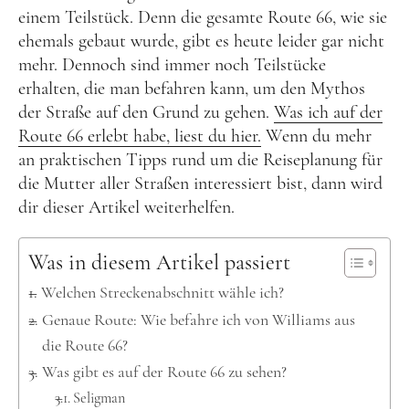
Kanada
einem Teilstück. Denn die gesamte Route 66, wie sie
USA
ehemals gebaut wurde, gibt es heute leider gar nicht
mehr. Dennoch sind immer noch Teilstücke
Westküste
erhalten, die man befahren kann, um den Mythos
Ostküste
der Straße auf den Grund zu gehen.
Was ich auf der
Hawaii
Route 66 erlebt habe, liest du hier.
Wenn du mehr
an praktischen Tipps rund um die Reiseplanung für
Asien
die Mutter aller Straßen interessiert bist, dann wird
dir dieser Artikel weiterhelfen.
China
Japan
Was in diesem Artikel passiert
Südkorea
Welchen Streckenabschnitt wähle ich?
Taiwan
Genaue Route: Wie befahre ich von Williams aus
die Route 66?
Europa
Was gibt es auf der Route 66 zu sehen?
Baltikum
Seligman