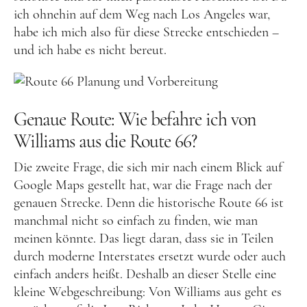
ich ohnehin auf dem Weg nach Los Angeles war,
Slowakei
habe ich mich also für diese Strecke entschieden –
Tschechien
und ich habe es nicht bereut.
Ungarn
Südeuropa
Genaue Route: Wie befahre ich von
Griechenland
Williams aus die Route 66?
Italien
Die zweite Frage, die sich mir nach einem Blick auf
Malta
Google Maps gestellt hat, war die Frage nach der
Spanien
genauen Strecke. Denn die historische Route 66 ist
manchmal nicht so einfach zu finden, wie man
Zypern
meinen könnte. Das liegt daran, dass sie in Teilen
Westeuropa
durch moderne Interstates ersetzt wurde oder auch
einfach anders heißt. Deshalb an dieser Stelle eine
Belgien
kleine Webgeschreibung: Von Williams aus geht es
Deutschland