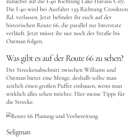
zunächst auf die I-40 Richtung Lake Havasu City.
Frankreich
Die I-40 wird bei Ausfahrt 139 Richtung Crookton
Rd. verlassen. Jetzt befindet ihr euch auf der
Großbritannien
historischen Route 66, die parallel zur Interstate
Gibraltar
verläuft. Jetzt müsst ihr nur noch der Straße bis
Oatman folgen.
Nordirland
Irland
Was gibt es auf der Route 66 zu sehen?
Luxemburg
Der Streckenabschnitt zwischen Williams und
Niederlande
Oatman bietet eine Menge, deshalb sollte man
zeitlich einen großen Puffer einbauen, wenn man
Österreich
wirklich alles sehen möchte. Hier meine Tipps für
Schweiz
die Strecke.
Naher Osten
Oman
Seligman
Ozeanien