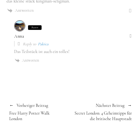
das kleine stück kingman-seligman.
Antworten
Autor
Anna
Reply to
Paleica
Das Teilstück ist auch ein tolles!
Antworten
Vorheriger Beitrag
Nächster Beitrag
Free Harry Potter Walk
Secret London: 4 Geheimtipps für
London
die britische Hauptstadt